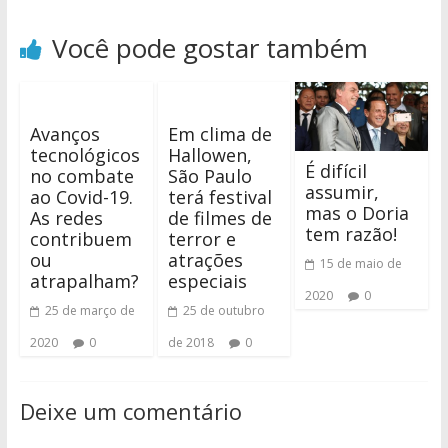
Você pode gostar também
Avanços
Em clima de
tecnológicos
Hallowen,
É difícil
no combate
São Paulo
assumir,
ao Covid-19.
terá festival
mas o Doria
As redes
de filmes de
tem razão!
contribuem
terror e
ou
atrações
15 de maio de
atrapalham?
especiais
2020
0
25 de março de
25 de outubro
2020
0
de 2018
0
Deixe um comentário