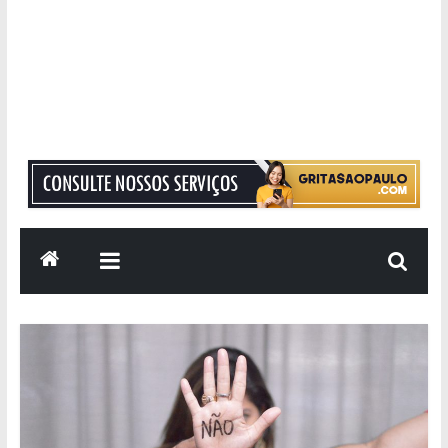
Grita
São
Paulo
Informação
com
Responsabilidade