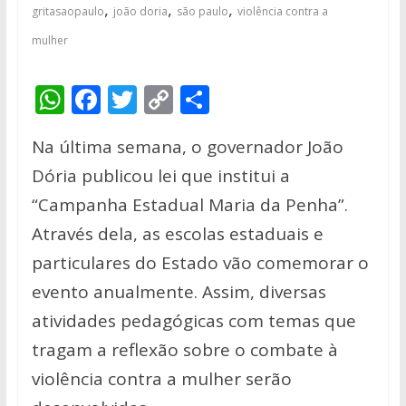
,
,
,
gritasaopaulo
joão doria
são paulo
violência contra a
mulher
W
F
T
C
S
h
ac
w
o
h
Na última semana, o governador João
at
e
itt
p
ar
Dória publicou lei que institui a
s
b
er
y
e
“Campanha Estadual Maria da Penha”.
A
o
Li
Através dela, as escolas estaduais e
p
o
n
particulares do Estado vão comemorar o
p
k
k
evento anualmente. Assim, diversas
atividades pedagógicas com temas que
tragam a reflexão sobre o combate à
violência contra a mulher serão