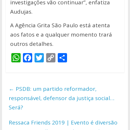
investigações vão continuar”, enfatiza
Audujas.
A Agência Grita São Paulo está atenta
aos fatos e a qualquer momento trará
outros detalhes.
W
F
T
C
S
h
ac
w
o
h
at
e
itt
p
ar
s
b
er
y
e
←
PSDB: um partido reformador,
A
o
Li
responsável, defensor da justiça social…
p
o
n
Será?
p
k
k
Ressaca Friends 2019 | Evento é diversão