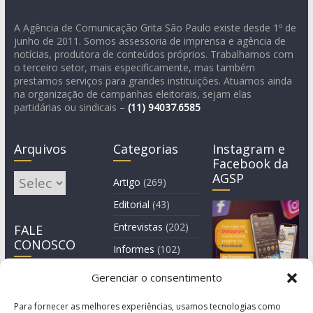
A Agência de Comunicação Grita São Paulo existe desde 1º de
junho de 2011. Somos assessoria de imprensa e agência de
notícias, produtora de conteúdos próprios. Trabalhamos com
o terceiro setor, mais especificamente, mas também
prestamos serviços para grandes instituições. Atuamos ainda
na organização de campanhas eleitorais, sejam elas
partidárias ou sindicais –
(11)
94037.6585
Arquivos
Categorias
Instagram e
Facebook da
AGSP
Arquivos
Artigo
(269)
Editorial
(43)
Entrevistas
(202)
FALE
CONOSCO
Informes
(102)
Manchete
(2)
Gerenciar o consentimento
Notícia
(1.244)
Para fornecer as melhores experiências, usamos tecnologias como