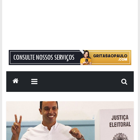
Grita
São
Paulo
Informação
com
Responsabilidade