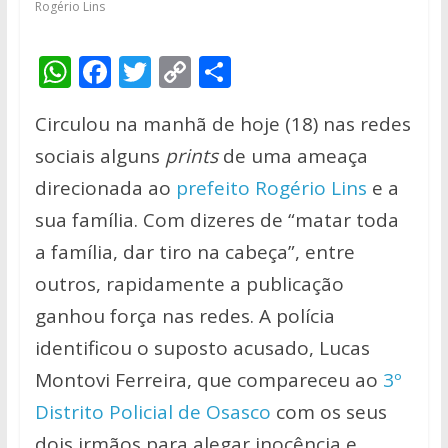
Rogério Lins
W
F
T
C
S
h
ac
w
o
h
Circulou na manhã de hoje (18) nas redes
at
e
itt
p
ar
sociais alguns
prints
de uma ameaça
s
b
er
y
e
direcionada ao
prefeito Rogério Lins
e a
A
o
Li
sua família. Com dizeres de “matar toda
p
o
n
a família, dar tiro na cabeça”, entre
p
k
k
outros, rapidamente a publicação
ganhou força nas redes. A polícia
identificou o suposto acusado, Lucas
Montovi Ferreira, que compareceu ao
3º
Distrito Policial de Osasco
com os seus
dois irmãos para alegar inocência e