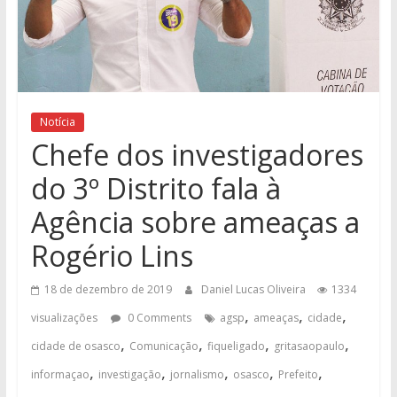
Notícia
Chefe dos investigadores
do 3º Distrito fala à
Agência sobre ameaças a
Rogério Lins
18 de dezembro de 2019
Daniel Lucas Oliveira
1334
,
,
,
visualizações
0 Comments
agsp
ameaças
cidade
,
,
,
,
cidade de osasco
Comunicação
fiqueligado
gritasaopaulo
,
,
,
,
,
informaçao
investigação
jornalismo
osasco
Prefeito