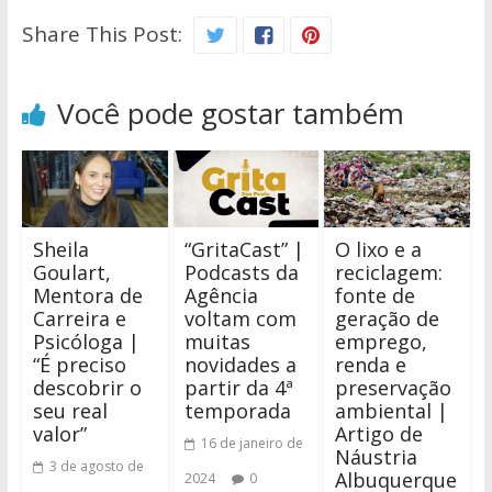
Share This Post:
Você pode gostar também
Sheila
“GritaCast” |
O lixo e a
Goulart,
Podcasts da
reciclagem:
Mentora de
Agência
fonte de
Carreira e
voltam com
geração de
Psicóloga |
muitas
emprego,
“É preciso
novidades a
renda e
descobrir o
partir da 4ª
preservação
seu real
temporada
ambiental |
valor”
Artigo de
16 de janeiro de
Náustria
3 de agosto de
Albuquerque
2024
0