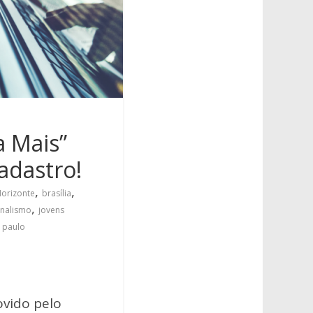
a Mais”
adastro!
,
,
Horizonte
brasília
,
rnalismo
jovens
 paulo
ovido pelo