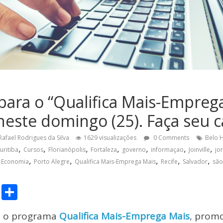
 para o “Qualifica Mais-Empreg
este domingo (25). Faça seu c
Rafael Rodrigues da Silva
1629 visualizações
0 Comments
Belo 
,
,
,
,
,
,
,
uritiba
Cursos
Florianópolis
Fortaleza
governo
informaçao
Joinville
jo
,
,
,
,
,
a Economia
Porto Alegre
Qualifica Mais-Emprega Mais
Recife
Salvador
são
C
S
o
h
ra o programa
Qualifica Mais-Emprega Mais
, prom