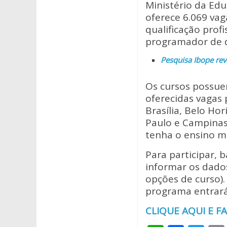
at
e
itt
Ministério da Ed
s
b
er
oferece 6.069 vag
A
o
qualificação pro
programador de d
p
o
Pesquisa Ibope rev
p
k
Os cursos possue
oferecidas vagas 
Brasília, Belo Hor
Paulo e Campinas
tenha o ensino m
Para participar, 
informar os dados
opções de curso).
programa entrará
CLIQUE AQUI E F