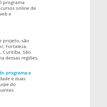
 O programa
 cursos online de
web e
 projeto, são
r, Fortaleza,
e, Curitiba, São
a dessas regiões,
 do programa
e
idade e duas
quipe do
uintes.