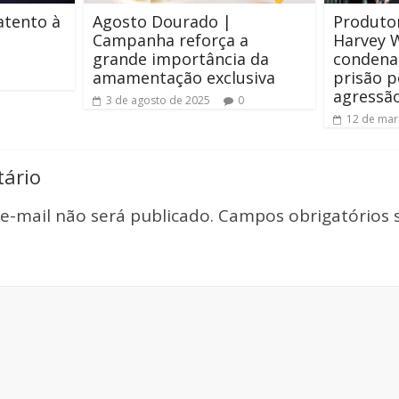
atento à
Agosto Dourado |
Produto
Campanha reforça a
Harvey W
grande importância da
condena
amamentação exclusiva
prisão p
agressão
3 de agosto de 2025
0
12 de mar
ário
e-mail não será publicado.
Campos obrigatórios