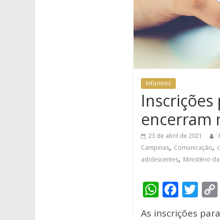
Informes
Inscrições
encerram n
23 de abril de 2021
,
,
Campinas
Comunicação
c
,
adolescentes
Ministério d
W
F
T
h
ac
w
As inscrições pa