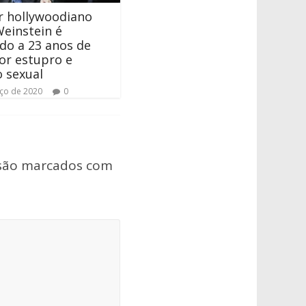
r hollywoodiano
einstein é
do a 23 anos de
or estupro e
 sexual
ço de 2020
0
 são marcados com