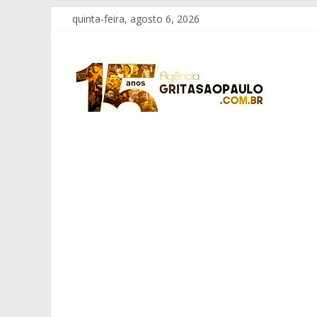
Pular
quinta-feira, agosto 6, 2026
para
o
Grita
conteúdo
São
Paulo
Informação
com
Responsabilidade