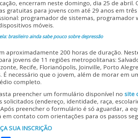
p
ar
ucação, encerram neste domingo, dia 25 de abril.
y
e
as gratuitas para jovens com até 29 anos em três
Li
fissional: programador de sistemas, programador 
ispositivos móveis.
n
ela: brasileiro ainda sabe pouco sobre depressão
k
m aproximadamente 200 horas de duração. Neste
para jovens de 11 regiões metropolitanas: Salvado
izonte, Recife, Florianópolis, Joinville, Porto Alegr
. É necessário que o jovem, além de morar em um
édio completo.
basta preencher um formulário disponível no
site
 solicitados (endereço, identidade, raça, escolar
 Após preencher o formulário é só aguardar, a e
 em contato com orientações para os passos seg
AÇA SUA INSCRIÇÃO