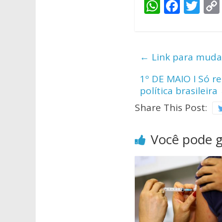
W
F
T
h
ac
w
at
e
itt
s
b
er
←
Link para muda
A
o
1º DE MAIO I Só r
p
o
política brasileira
p
k
Share This Post:
Você pode 