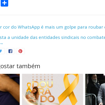
C
S
o
h
p
ar
y
e
r cor do WhatsApp é mais um golpe para roubar
Li
esta a unidade das entidades sindicais no combat
n
→
k
gostar também