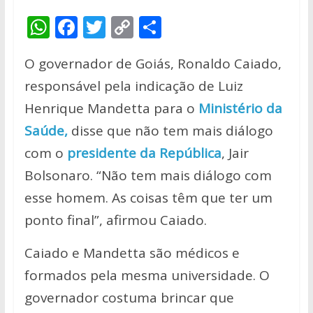
W
F
T
C
S
h
ac
w
o
h
O governador de Goiás, Ronaldo Caiado,
at
e
itt
p
ar
responsável pela indicação de Luiz
s
b
er
y
e
Henrique Mandetta para o
Ministério da
A
o
Li
Saúde,
disse que não tem mais diálogo
p
o
n
com o
presidente da República
, Jair
p
k
k
Bolsonaro. “Não tem mais diálogo com
esse homem. As coisas têm que ter um
ponto final”, afirmou Caiado.
Caiado e Mandetta são médicos e
formados pela mesma universidade. O
governador costuma brincar que