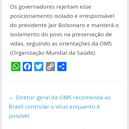
Os governadores rejeitam esse
posicionamento isolado e irresponsável
do presidente Jair Bolsonaro e manterá o
isolamento do povo na preservação de
vidas, seguindo as orientações da OMS
(Organização Mundial da Saúde).
W
F
T
C
S
h
ac
w
o
h
at
e
itt
p
ar
s
b
er
y
e
←
Diretor-geral da OMS recomenda ao
A
o
Li
Brasil controlar o vírus enquanto é
p
o
n
possível
p
k
k