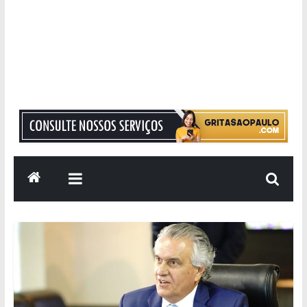
Grita
São
Paulo
Informação
com
Responsabilidade