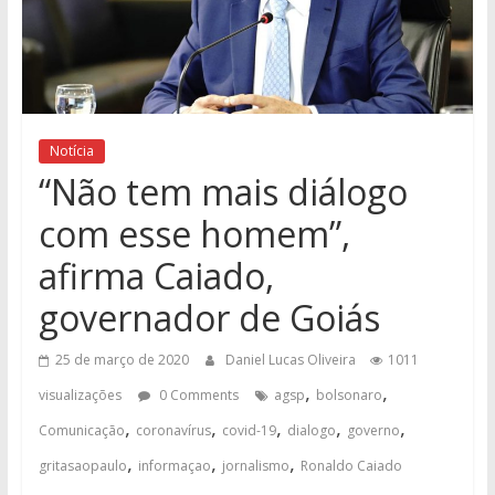
Notícia
“Não tem mais diálogo
com esse homem”,
afirma Caiado,
governador de Goiás
25 de março de 2020
Daniel Lucas Oliveira
1011
,
,
visualizações
0 Comments
agsp
bolsonaro
,
,
,
,
,
Comunicação
coronavírus
covid-19
dialogo
governo
,
,
,
gritasaopaulo
informaçao
jornalismo
Ronaldo Caiado