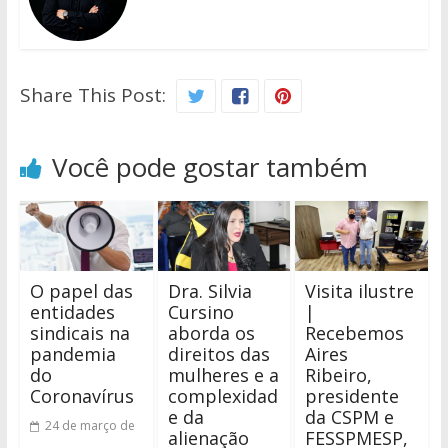
Share This Post:
Você pode gostar também
O papel das
Dra. Silvia
Visita ilustre
entidades
Cursino
|
sindicais na
aborda os
Recebemos
pandemia
direitos das
Aires
do
mulheres e a
Ribeiro,
Coronavírus
complexidad
presidente
e da
da CSPM e
24 de março de
alienação
FESSPMESP,