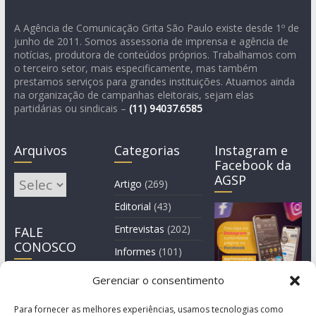
A Agência de Comunicação Grita São Paulo existe desde 1º de
junho de 2011. Somos assessoria de imprensa e agência de
notícias, produtora de conteúdos próprios. Trabalhamos com
o terceiro setor, mais especificamente, mas também
prestamos serviços para grandes instituições. Atuamos ainda
na organização de campanhas eleitorais, sejam elas
partidárias ou sindicais –
(11)
94037.6585
Arquivos
Categorias
Instagram e
Facebook da
AGSP
Arquivos
Artigo
(269)
Editorial
(43)
Entrevistas
(202)
FALE
CONOSCO
Informes
(101)
Manchete
(3)
Gerenciar o consentimento
Notícia
(1.245)
Para fornecer as melhores experiências, usamos tecnologias como