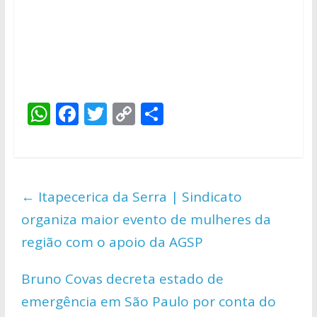
W
F
T
C
S
h
ac
w
o
h
at
e
itt
p
ar
s
b
er
y
e
←
Itapecerica da Serra | Sindicato
A
o
Li
organiza maior evento de mulheres da
p
o
n
região com o apoio da AGSP
p
k
k
Bruno Covas decreta estado de
emergência em São Paulo por conta do