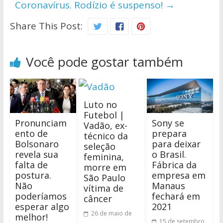
Coronavírus. Rodízio é suspenso!
→
Share This Post:
Você pode gostar também
Luto no
Futebol |
Pronunciam
Sony se
Vadão, ex-
ento de
prepara
técnico da
Bolsonaro
para deixar
seleção
revela sua
o Brasil.
feminina,
falta de
Fábrica da
morre em
postura.
empresa em
São Paulo
Não
Manaus
vítima de
poderíamos
fechará em
câncer
esperar algo
2021
26 de maio de
melhor!
15 de setembro