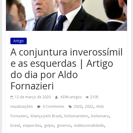
Artigo
A conjuntura inverossímil
e as esquerdas | Artigo
do dia por Aldo
Fornazieri
12 de março de 2020
ADM-artigos
2105
,
,
visualizações
0 Comments
2020
2022
Aldo
,
,
,
,
Fornazieri
Aliança pelo Brasil
bolsonarismo
bolsonaro
,
,
,
,
,
brasil
esquerdas
golpe
governo
institucionalidade