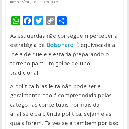
,
inverossímil
projeto político
W
F
T
C
S
h
ac
w
o
h
As esquerdas não conseguem perceber a
at
e
itt
p
ar
estratégia de
Bolsonaro
. É equivocada a
s
b
er
y
e
ideia de que ele estaria preparando o
A
o
Li
terreno para um golpe de tipo
p
o
n
tradicional.
p
k
k
A política brasileira não pode ser e
geralmente não é compreendida pelas
categorias conceituais normais da
análise e da ciência política, sejam elas
quais forem. Talvez seja também por isso