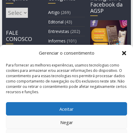
Facebook da
AGSP
Arquivos
Artigo
(269)
Editorial
(43)
Entrevistas
(202)
FALE
CONOSCO
Informes
(101)
Manchete
(3)
Gerenciar o consentimento
Notícia
(1.245)
Para fornecer as melhores experiências, usamos tecnologias como
cookies para armazenar e/ou acessar informações do dispositivo. O
consentimento para essas tecnologias nos permitirá processar dados
como comportamento de navegação ou IDs exclusivos neste site. Não
consentir ou retirar o consentimento pode afetar negativamente certos
recursos e funções.
Aceitar
Negar
© Copyright 2011-2026