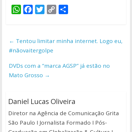
W
F
T
C
S
h
ac
w
o
h
at
e
itt
p
ar
s
b
er
y
e
←
Tentou limitar minha internet. Logo eu,
A
o
Li
#nãovaitergolpe
p
o
n
p
k
k
DVDs com a “marca AGSP” já estão no
Mato Grosso
→
Daniel Lucas Oliveira
Diretor na Agência de Comunicação Grita
São Paulo I Jornalista Formado I Pós-
Graduação em Globalização & Cultura I