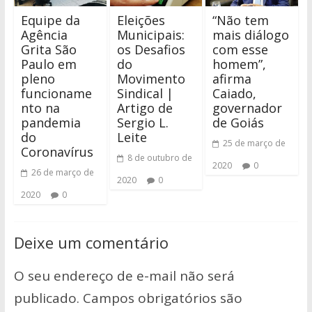
Equipe da
Eleições
“Não tem
Agência
Municipais:
mais diálogo
Grita São
os Desafios
com esse
Paulo em
do
homem”,
pleno
Movimento
afirma
funcioname
Sindical |
Caiado,
nto na
Artigo de
governador
pandemia
Sergio L.
de Goiás
do
Leite
25 de março de
Coronavírus
8 de outubro de
2020
0
26 de março de
2020
0
2020
0
Deixe um comentário
O seu endereço de e-mail não será
publicado.
Campos obrigatórios são