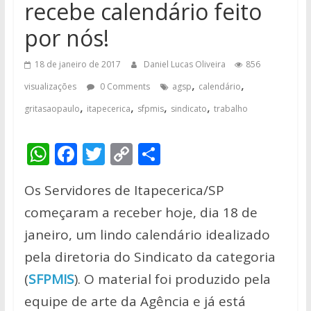
recebe calendário feito
por nós!
18 de janeiro de 2017
Daniel Lucas Oliveira
856
,
,
visualizações
0 Comments
agsp
calendário
,
,
,
,
gritasaopaulo
itapecerica
sfpmis
sindicato
trabalho
W
F
T
C
S
h
ac
w
o
h
Os Servidores de Itapecerica/SP
at
e
itt
p
ar
começaram a receber hoje, dia 18 de
s
b
er
y
e
janeiro, um lindo calendário idealizado
A
o
Li
pela diretoria do Sindicato da categoria
p
o
n
(
SFPMIS
). O material foi produzido pela
p
k
k
equipe de arte da Agência e já está