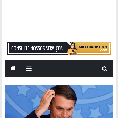
Grita
São
Paulo
Informação
com
Responsabilidade