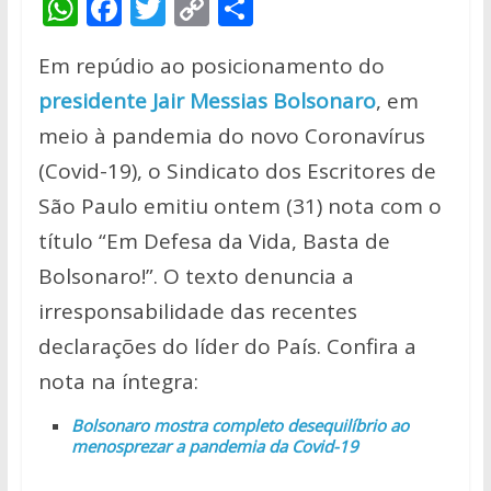
W
F
T
C
S
h
ac
w
o
h
Em repúdio ao posicionamento do
at
e
itt
p
ar
presidente Jair Messias Bolsonaro
, em
s
b
er
y
e
meio à pandemia do novo Coronavírus
A
o
Li
(Covid-19), o Sindicato dos Escritores de
p
o
n
São Paulo emitiu ontem (31) nota com o
p
k
k
título “Em Defesa da Vida, Basta de
Bolsonaro!”. O texto denuncia a
irresponsabilidade das recentes
declarações do líder do País. Confira a
nota na íntegra:
Bolsonaro mostra completo desequilíbrio ao
menosprezar a pandemia da Covid-19