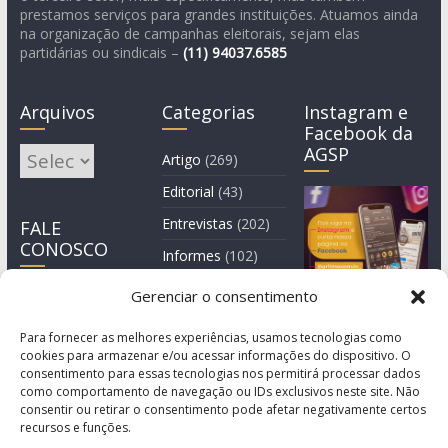
prestamos serviços para grandes instituições. Atuamos ainda
na organização de campanhas eleitorais, sejam elas
partidárias ou sindicais –
(11)
94037.6585
Arquivos
Categorias
Instagram e
Facebook da
AGSP
Arquivos
Artigo
(269)
Editorial
(43)
Entrevistas
(202)
FALE
CONOSCO
Informes
(102)
Manchete
(2)
Gerenciar o consentimento
Notícia
(1.244)
Para fornecer as melhores experiências, usamos tecnologias como
cookies para armazenar e/ou acessar informações do dispositivo. O
consentimento para essas tecnologias nos permitirá processar dados
como comportamento de navegação ou IDs exclusivos neste site. Não
consentir ou retirar o consentimento pode afetar negativamente certos
recursos e funções.