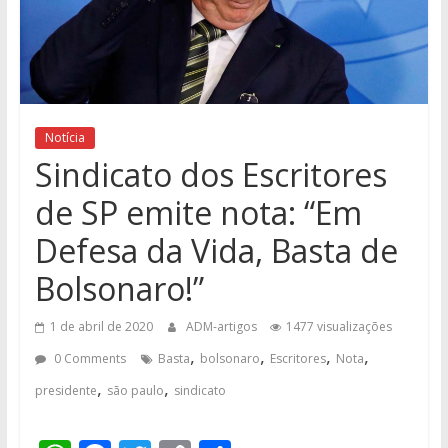
Notícia
Sindicato dos Escritores
de SP emite nota: “Em
Defesa da Vida, Basta de
Bolsonaro!”
1 de abril de 2020
ADM-artigos
1477 visualizações
,
,
,
,
0 Comments
Basta
bolsonaro
Escritores
Nota
,
,
presidente
são paulo
sindicato