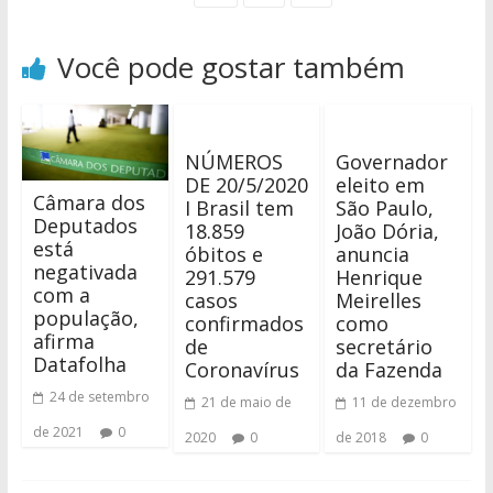
Você pode gostar também
NÚMEROS
Governador
DE 20/5/2020
eleito em
Câmara dos
I Brasil tem
São Paulo,
Deputados
18.859
João Dória,
está
óbitos e
anuncia
negativada
291.579
Henrique
com a
casos
Meirelles
população,
confirmados
como
afirma
de
secretário
Datafolha
Coronavírus
da Fazenda
24 de setembro
21 de maio de
11 de dezembro
de 2021
0
2020
0
de 2018
0