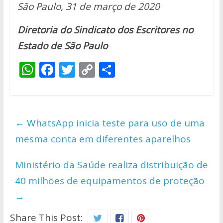
São Paulo, 31 de março de 2020
Diretoria do Sindicato dos Escritores no
Estado de São Paulo
W
F
T
C
S
h
ac
w
o
h
at
e
itt
p
ar
s
b
er
y
e
←
WhatsApp inicia teste para uso de uma
A
o
Li
mesma conta em diferentes aparelhos
p
o
n
p
k
k
Ministério da Saúde realiza distribuição de
40 milhões de equipamentos de proteção
→
Share This Post: