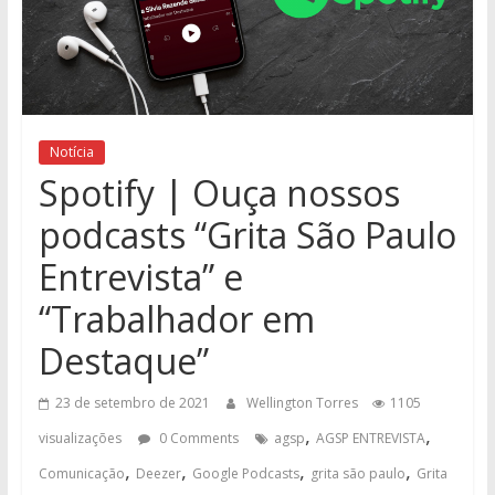
Notícia
Spotify | Ouça nossos
podcasts “Grita São Paulo
Entrevista” e
“Trabalhador em
Destaque”
23 de setembro de 2021
Wellington Torres
1105
,
,
visualizações
0 Comments
agsp
AGSP ENTREVISTA
,
,
,
,
Comunicação
Deezer
Google Podcasts
grita são paulo
Grita