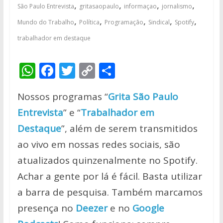
,
,
,
,
São Paulo Entrevista
gritasaopaulo
informaçao
jornalismo
,
,
,
,
,
Mundo do Trabalho
Política
Programação
Sindical
Spotify
trabalhador em destaque
W
F
T
C
S
h
ac
w
o
h
Nossos programas “
Grita São Paulo
at
e
itt
p
ar
Entrevista
” e “
Trabalhador em
s
b
er
y
e
Destaque
”, além de serem transmitidos
A
o
Li
ao vivo em nossas redes sociais, são
p
o
n
atualizados quinzenalmente no Spotify.
p
k
k
Achar a gente por lá é fácil. Basta utilizar
a barra de pesquisa. Também marcamos
presença no
Deezer
e no
Google