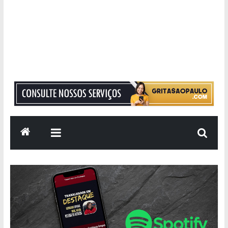
Grita
São
Paulo
Informação
com
Responsabilidade