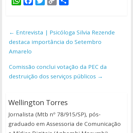
W
F
T
C
S
h
ac
w
o
h
at
e
itt
p
ar
s
b
er
y
e
←
Entrevista | Psicóloga Silvia Rezende
A
o
Li
destaca importância do Setembro
p
o
n
Amarelo
p
k
k
Comissão conclui votação da PEC da
destruição dos serviços públicos
→
Wellington Torres
Jornalista (Mtb nº 78/915/SP), pós-
graduado em Assessoria de Comunicação