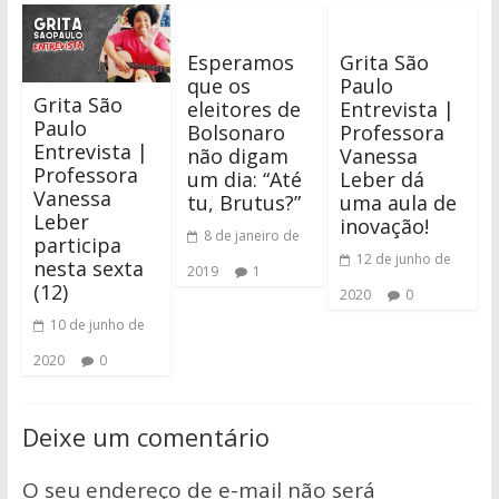
Esperamos
Grita São
que os
Paulo
Grita São
eleitores de
Entrevista |
Paulo
Bolsonaro
Professora
Entrevista |
não digam
Vanessa
Professora
um dia: “Até
Leber dá
Vanessa
tu, Brutus?”
uma aula de
Leber
inovação!
8 de janeiro de
participa
12 de junho de
nesta sexta
2019
1
(12)
2020
0
10 de junho de
2020
0
Deixe um comentário
O seu endereço de e-mail não será