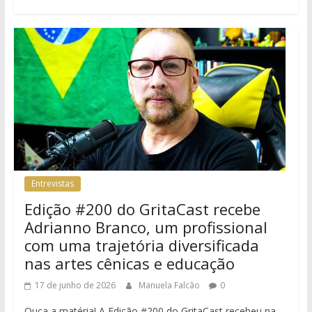
Entrevistas
Edição #200 do GritaCast recebe
Adrianno Branco, um profissional
com uma trajetória diversificada
nas artes cênicas e educação
17 de junho de 2026
Manuela Falcão
0
Ouça a matéria! A Edição #200 do GritaCast recebeu na