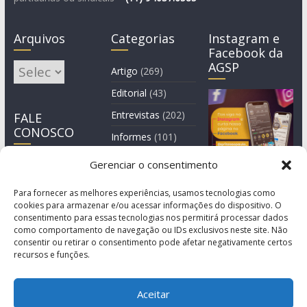
Arquivos
Categorias
Instagram e
Facebook da
AGSP
Arquivos
Artigo
(269)
Editorial
(43)
Entrevistas
(202)
FALE
CONOSCO
Informes
(101)
Manchete
(3)
Gerenciar o consentimento
Notícia
(1.245)
Para fornecer as melhores experiências, usamos tecnologias como
cookies para armazenar e/ou acessar informações do dispositivo. O
consentimento para essas tecnologias nos permitirá processar dados
como comportamento de navegação ou IDs exclusivos neste site. Não
consentir ou retirar o consentimento pode afetar negativamente certos
recursos e funções.
Aceitar