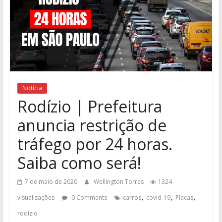
Notícia
Rodízio | Prefeitura
anuncia restrição de
tráfego por 24 horas.
Saiba como será!
7 de maio de 2020
Wellington Torres
1324
,
,
,
visualizações
0 Comments
carros
covid-19
Placas
rodízio