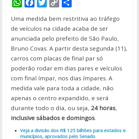
W
F
T
C
S
h
ac
w
o
h
Uma medida bem restritiva ao tráfego
at
e
itt
p
ar
de veículos na cidade acaba de ser
s
b
er
y
e
anunciada pelo prefeito de São Paulo,
A
o
Li
Bruno Covas. A partir desta segunda (11),
p
o
n
carros com placas de final par só
p
k
k
poderão rodar em dias pares e veículos
com final ímpar, nos dias ímpares. A
medida vale para toda a cidade, não
apenas o centro expandido, e será
durante todo o dia, ou seja,
24 horas
,
inclusive sábados e domingos
.
Veja a divisão dos R$ 125 bilhões para estados e
municípios, aprovados pelo Senado