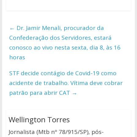
h
ac
w
o
h
at
e
itt
p
ar
s
b
er
y
e
←
Dr. Jamir Menali, procurador da
A
o
Li
Confederação dos Servidores, estará
p
o
n
conosco ao vivo nesta sexta, dia 8, às 16
p
k
k
horas
STF decide contágio de Covid-19 como
acidente de trabalho. Vítima deve cobrar
patrão para abrir CAT
→
Wellington Torres
Jornalista (Mtb nº 78/915/SP), pós-