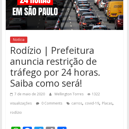
Notícia
Rodízio | Prefeitura
anuncia restrição de
tráfego por 24 horas.
Saiba como será!
7 de maio de 2020
Wellington Torres
1322
,
,
,
visualizações
0 Comments
carros
covid-19
Placas
rodízio