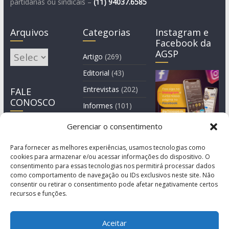
partidárias ou sindicais –
(11)
94037.6585
Arquivos
Categorias
Instagram e
Facebook da
AGSP
Arquivos
Artigo
(269)
Editorial
(43)
Entrevistas
(202)
FALE
CONOSCO
Informes
(101)
Manchete
(3)
Gerenciar o consentimento
Notícia
(1.245)
Para fornecer as melhores experiências, usamos tecnologias como
cookies para armazenar e/ou acessar informações do dispositivo. O
consentimento para essas tecnologias nos permitirá processar dados
como comportamento de navegação ou IDs exclusivos neste site. Não
consentir ou retirar o consentimento pode afetar negativamente certos
recursos e funções.
Aceitar