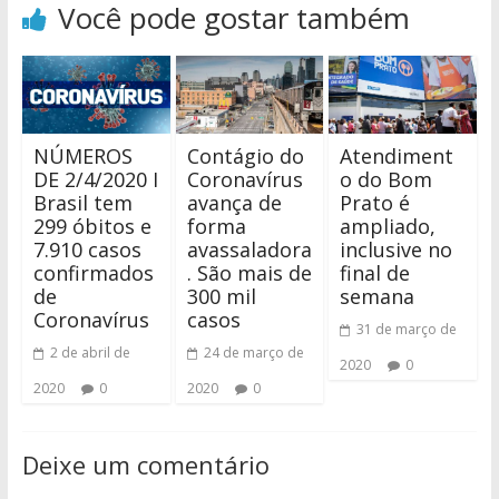
Você pode gostar também
NÚMEROS
Contágio do
Atendiment
DE 2/4/2020 I
Coronavírus
o do Bom
Brasil tem
avança de
Prato é
299 óbitos e
forma
ampliado,
7.910 casos
avassaladora
inclusive no
confirmados
. São mais de
final de
de
300 mil
semana
Coronavírus
casos
31 de março de
2 de abril de
24 de março de
2020
0
2020
0
2020
0
Deixe um comentário