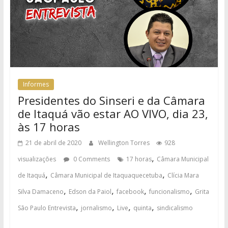
Informes
Presidentes do Sinseri e da Câmara
de Itaquá vão estar AO VIVO, dia 23,
às 17 horas
21 de abril de 2020
Wellington Torres
928
,
visualizações
0 Comments
17 horas
Câmara Municipal
,
,
de Itaquá
Câmara Municipal de Itaquaquecetuba
Clícia Mara
,
,
,
,
Silva Damaceno
Edson da Paiol
facebook
funcionalismo
Grita
,
,
,
,
São Paulo Entrevista
jornalismo
Live
quinta
sindicalismo