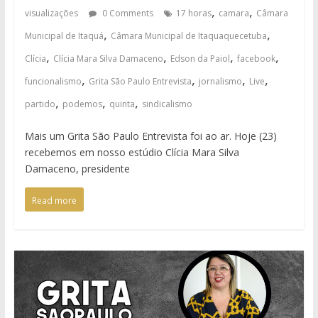
,
,
visualizações
0 Comments
17 horas
camara
Câmara
,
,
Municipal de Itaquá
Câmara Municipal de Itaquaquecetuba
,
,
,
,
Clícia
Clícia Mara Silva Damaceno
Edson da Paiol
facebook
,
,
,
,
funcionalismo
Grita São Paulo Entrevista
jornalismo
Live
,
,
,
partido
podemos
quinta
sindicalismo
Mais um Grita São Paulo Entrevista foi ao ar. Hoje (23)
recebemos em nosso estúdio Clícia Mara Silva
Damaceno, presidente
Read more