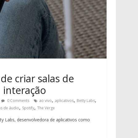
de criar salas de
 interação
,
,
,
0 Comments
ao vivo
aplicativos
Betty Labs
,
,
as de áudio
Spotify
The Verge
ty Labs, desenvolvedora de aplicativos como