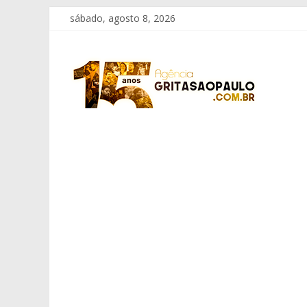
Pular
sábado, agosto 8, 2026
para
o
Grita
conteúdo
São
Paulo
Informação
com
Responsabilidade