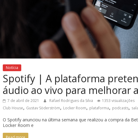
Notícia
Spotify | A plataforma preten
áudio ao vivo para melhorar a
7 de abril de 2021
Rafael Rodrigues da Silva
1353 visualizações
,
,
,
,
,
Club House
Gustav Söderström
Locker Room
plataforma
podcasts
sal
O Spotify anunciou na última semana que realizou a compra da Bet
Locker Room e
Read more