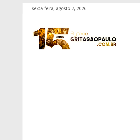
Pular
sexta-feira, agosto 7, 2026
para
o
Grita
conteúdo
São
Paulo
Informação
com
Responsabilidade