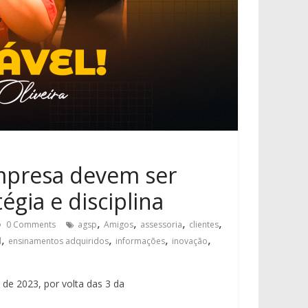
empresa devem ser
égia e disciplina
,
,
,
,
0 Comments
agsp
Amigos
assessoria
clientes
,
,
,
,
l
ensinamentos adquiridos
informações
inovação
 de 2023, por volta das 3 da