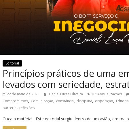
Editorial
Princípios práticos de uma 
levados com seriedade, estrat
22 de maio de 2023
Daniel Lucas Oliveira
1054 visualizações
,
,
,
,
,
Compromissos
Comunicação
constância
disciplina
disposição
Editoria
,
parceria
reflexões
Ouça a matéria! Este editorial surgiu dentro de um avião, em maio