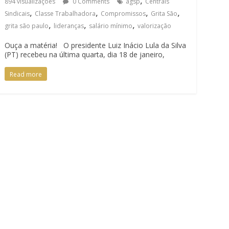
894 visualizações
0 Comments
agsp
Centrais
,
,
,
,
Sindicais
Classe Trabalhadora
Compromissos
Grita São
,
,
,
grita são paulo
lideranças
salário mínimo
valorização
Ouça a matéria! O presidente Luiz Inácio Lula da Silva
(PT) recebeu na última quarta, dia 18 de janeiro,
Read more