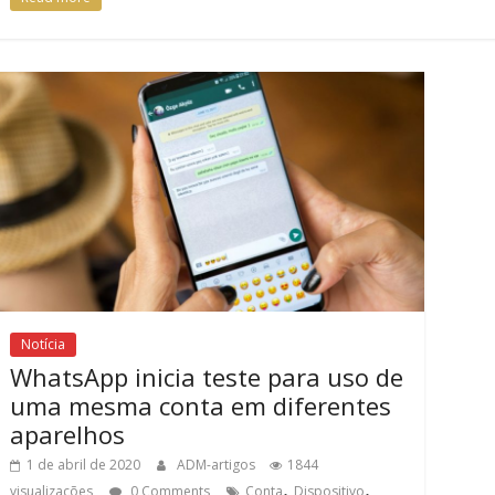
Notícia
WhatsApp inicia teste para uso de
uma mesma conta em diferentes
aparelhos
1 de abril de 2020
ADM-artigos
1844
,
,
visualizações
0 Comments
Conta
Dispositivo