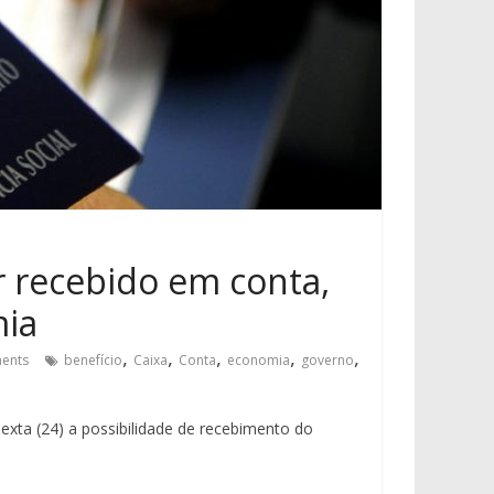
 recebido em conta,
mia
,
,
,
,
,
ents
benefício
Caixa
Conta
economia
governo
exta (24) a possibilidade de recebimento do