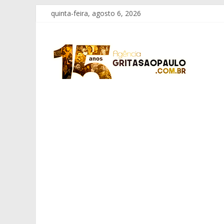
Pular
quinta-feira, agosto 6, 2026
para
o
Grita
conteúdo
São
Paulo
Informação
com
Responsabilidade