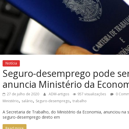
Notícia
Seguro-desemprego pode ser
anuncia Ministério da Econo
27 de julho de 2020
ADM-artigos
957 visualizações
0 Comm
,
,
,
Ministério
salário
Seguro-desemprego
trabalho
A Secretaria de Trabalho, do Ministério da Economia, anunciou na s
seguro-desemprego direto em
Read more