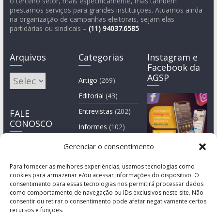
o terceiro setor, mais especificamente, mas também
prestamos serviços para grandes instituições. Atuamos ainda
na organização de campanhas eleitorais, sejam elas
partidárias ou sindicais –
(11)
94037.6585
Arquivos
Categorias
Instagram e
Facebook da
AGSP
Arquivos
Artigo
(269)
Editorial
(43)
Entrevistas
(202)
FALE
CONOSCO
Informes
(102)
Manchete
(2)
Gerenciar o consentimento
Notícia
(1.244)
Para fornecer as melhores experiências, usamos tecnologias como
cookies para armazenar e/ou acessar informações do dispositivo. O
consentimento para essas tecnologias nos permitirá processar dados
como comportamento de navegação ou IDs exclusivos neste site. Não
consentir ou retirar o consentimento pode afetar negativamente certos
recursos e funções.