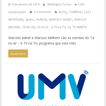
9 de janeiro de 2019
Wellington Torres
1025
,
,
visualizações
0 Comments
BLOG
COMÉDIA
CULT
,
,
,
,
METRAGEM
globo
HUMOR
MARCELO ADNET
MARCIUS
,
,
,
,
MELHEM
TÁ NO AR
Tá no Ar – A TV na TV
tv
TV ABERTA
Marcelo Adnet e Marcius Melhem são as estrelas do Tá
no Ar – A TV na TV, programa que este mês
Read more