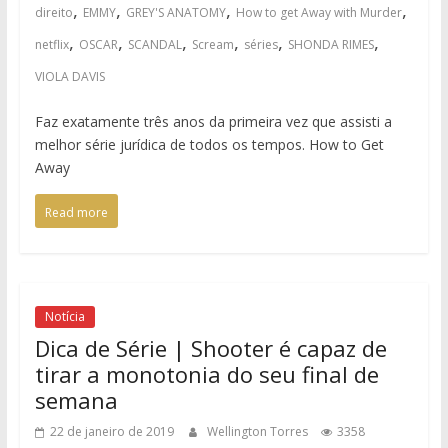
,
,
,
,
direito
EMMY
GREY'S ANATOMY
How to get Away with Murder
,
,
,
,
,
,
netflix
OSCAR
SCANDAL
Scream
séries
SHONDA RIMES
VIOLA DAVIS
Faz exatamente três anos da primeira vez que assisti a
melhor série jurídica de todos os tempos. How to Get
Away
Read more
Notícia
Dica de Série | Shooter é capaz de
tirar a monotonia do seu final de
semana
22 de janeiro de 2019
Wellington Torres
3358