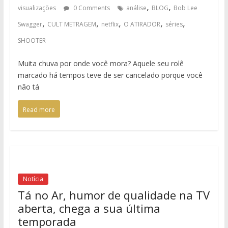
,
,
visualizações
0 Comments
análise
BLOG
Bob Lee
,
,
,
,
,
Swagger
CULT METRAGEM
netflix
O ATIRADOR
séries
SHOOTER
Muita chuva por onde você mora? Aquele seu rolê
marcado há tempos teve de ser cancelado porque você
não tá
Read more
Notícia
Tá no Ar, humor de qualidade na TV
aberta, chega a sua última
temporada