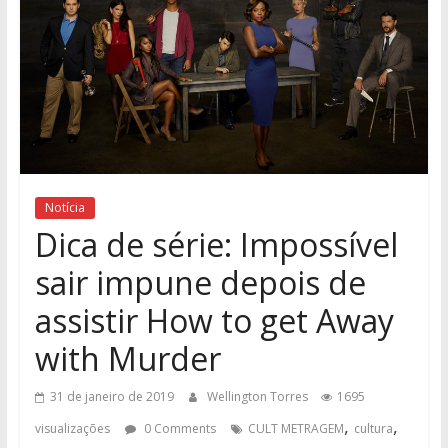
Notícia
Dica de série: Impossível
sair impune depois de
assistir How to get Away
with Murder
31 de janeiro de 2019
Wellington Torres
1695
,
,
visualizações
0 Comments
CULT METRAGEM
cultura