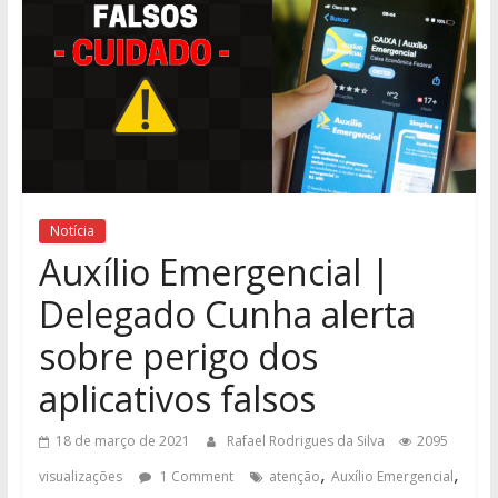
Notícia
Auxílio Emergencial |
Delegado Cunha alerta
sobre perigo dos
aplicativos falsos
18 de março de 2021
Rafael Rodrigues da Silva
2095
,
,
visualizações
1 Comment
atenção
Auxílio Emergencial