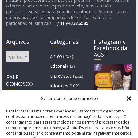
o terceiro setor, mais especificamente, mas também
prestamos serviços para grandes instituições. Atuamos ainda
na organização de campanhas eleitorais, sejam elas
partidárias ou sindicais –
(11)
94037.6585
Arquivos
Categorias
Instagram e
Facebook da
AGSP
Arquivos
Artigo
(269)
Editorial
(43)
Entrevistas
(202)
FALE
CONOSCO
Informes
(102)
Manchete
(2)
Gerenciar o consentimento
Notícia
(1.245)
Para fornecer as melhores experiências, usamos tecnologias como
cookies para armazenar e/ou acessar informações do dispositivo. O
consentimento para essas tecnologias nos permitirá processar dados
como comportamento de navegação ou IDs exclusivos neste site. Não
consentir ou retirar o consentimento pode afetar negativamente certos