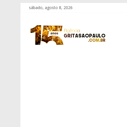
Pular
sábado, agosto 8, 2026
para
o
Grita
conteúdo
São
Paulo
Informação
com
Responsabilidade