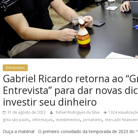
Entrevistas
Gabriel Ricardo retorna ao “G
Entrevista” para dar novas d
investir seu dinheiro
31 de agosto de 2023
Rafael Rodrigues da Silva
1324 visualizaçõ
,
,
,
,
grita são paulo
informaçao
investimentos
jornalismo
mercado financeir
Ouça a matéria! O primeiro convidado da temporada de 2023 do “Gr