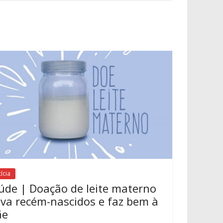
ícia
úde | Doação de leite materno
lva recém-nascidos e faz bem à
ãe