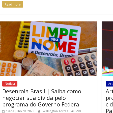
Read more
Notícia
Art
Desenrola Brasil | Saiba como
Ar
negociar sua dívida pelo
pr
programa do Governo Federal
ci
Pa
19 de julho de 2023
Wellington Torres
990