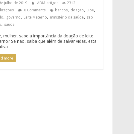
de julho de 2019
ADM-artigos
2312
,
,
,
alizações
0 Comments
bancos
doação
Doe
,
,
,
,
do
governo
Leite Materno
ministério da saúde
são
,
o
saúde
, mulher, sabe a importância da doação de leite
rno? Se não, saiba que além de salvar vidas, esta
ativa
ad more