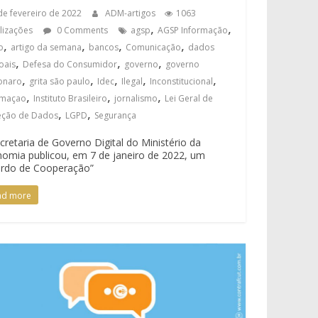
de fevereiro de 2022
ADM-artigos
1063
,
,
alizações
0 Comments
agsp
AGSP Informação
,
,
,
,
o
artigo da semana
bancos
Comunicação
dados
,
,
,
oais
Defesa do Consumidor
governo
governo
,
,
,
,
,
onaro
grita são paulo
Idec
Ilegal
Inconstitucional
,
,
,
rmaçao
Instituto Brasileiro
jornalismo
Lei Geral de
,
,
eção de Dados
LGPD
Segurança
cretaria de Governo Digital do Ministério da
omia publicou, em 7 de janeiro de 2022, um
ordo de Cooperação”
ad more