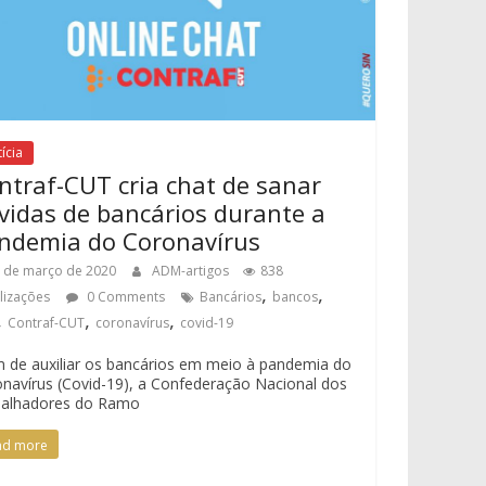
ícia
ntraf-CUT cria chat de sanar
vidas de bancários durante a
ndemia do Coronavírus
 de março de 2020
ADM-artigos
838
,
,
alizações
0 Comments
Bancários
bancos
,
,
,
Contraf-CUT
coronavírus
covid-19
m de auxiliar os bancários em meio à pandemia do
navírus (Covid-19), a Confederação Nacional dos
balhadores do Ramo
ad more