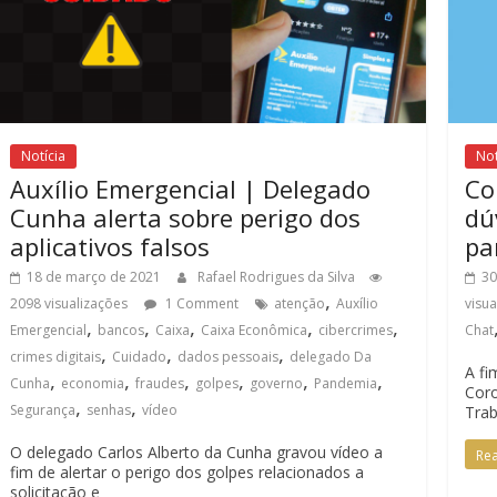
Notícia
Not
Auxílio Emergencial | Delegado
Co
Cunha alerta sobre perigo dos
dú
aplicativos falsos
pa
18 de março de 2021
Rafael Rodrigues da Silva
30
,
2098 visualizações
1 Comment
atenção
Auxílio
visu
,
,
,
,
,
Emergencial
bancos
Caixa
Caixa Econômica
cibercrimes
Chat
,
,
,
crimes digitais
Cuidado
dados pessoais
delegado Da
A fi
,
,
,
,
,
,
Cunha
economia
fraudes
golpes
governo
Pandemia
Coro
,
,
Segurança
senhas
vídeo
Tra
O delegado Carlos Alberto da Cunha gravou vídeo a
Re
fim de alertar o perigo dos golpes relacionados a
solicitação e