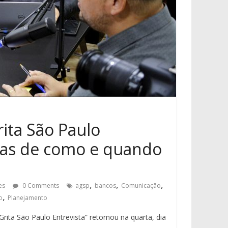
rita São Paulo
icas de como e quando
,
,
,
es
0 Comments
agsp
bancos
Comunicação
,
o
Planejamento
ita São Paulo Entrevista” retornou na quarta, dia