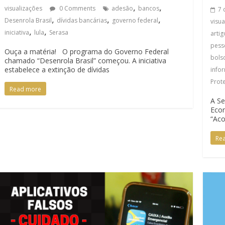
,
,
visualizações
0 Comments
adesão
bancos
7 
,
,
,
Desenrola Brasil
dívidas bancárias
governo federal
visu
,
,
iniciativa
lula
Serasa
artig
pess
Ouça a matéria! O programa do Governo Federal
bols
chamado “Desenrola Brasil” começou. A iniciativa
estabelece a extinção de dívidas
info
Prot
Read more
A Se
Econ
“Ac
Re