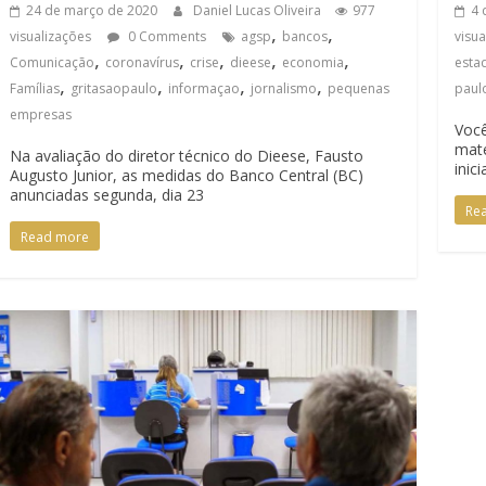
24 de março de 2020
Daniel Lucas Oliveira
977
4 
,
,
visualizações
0 Comments
agsp
bancos
visu
,
,
,
,
,
Comunicação
coronavírus
crise
dieese
economia
esta
,
,
,
,
Famílias
gritasaopaulo
informaçao
jornalismo
pequenas
paul
empresas
Você
mate
Na avaliação do diretor técnico do Dieese, Fausto
inici
Augusto Junior, as medidas do Banco Central (BC)
anunciadas segunda, dia 23
Re
Read more