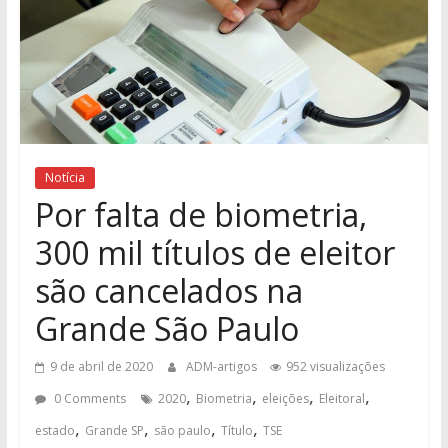
Notícia
Por falta de biometria,
300 mil títulos de eleitor
são cancelados na
Grande São Paulo
9 de abril de 2020
ADM-artigos
952 visualizações
,
,
,
,
0 Comments
2020
Biometria
eleições
Eleitoral
,
,
,
,
estado
Grande SP
são paulo
Título
TSE