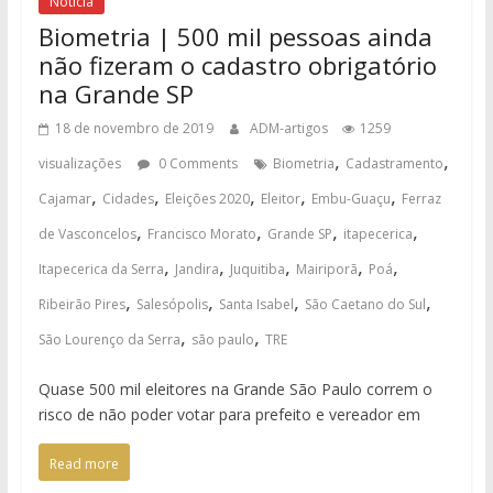
Notícia
Biometria | 500 mil pessoas ainda
não fizeram o cadastro obrigatório
na Grande SP
18 de novembro de 2019
ADM-artigos
1259
,
,
visualizações
0 Comments
Biometria
Cadastramento
,
,
,
,
,
Cajamar
Cidades
Eleições 2020
Eleitor
Embu-Guaçu
Ferraz
,
,
,
,
de Vasconcelos
Francisco Morato
Grande SP
itapecerica
,
,
,
,
,
Itapecerica da Serra
Jandira
Juquitiba
Mairiporã
Poá
,
,
,
,
Ribeirão Pires
Salesópolis
Santa Isabel
São Caetano do Sul
,
,
São Lourenço da Serra
são paulo
TRE
Quase 500 mil eleitores na Grande São Paulo correm o
risco de não poder votar para prefeito e vereador em
Read more