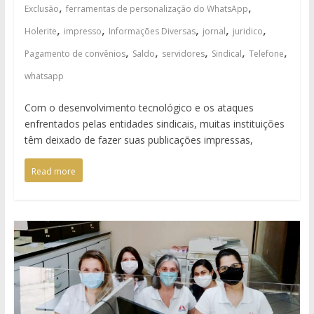
,
,
Exclusão
ferramentas de personalização do WhatsApp
,
,
,
,
,
Holerite
impresso
Informações Diversas
jornal
juridico
,
,
,
,
,
Pagamento de convênios
Saldo
servidores
Sindical
Telefone
whatsapp
Com o desenvolvimento tecnológico e os ataques
enfrentados pelas entidades sindicais, muitas instituições
têm deixado de fazer suas publicações impressas,
Read more