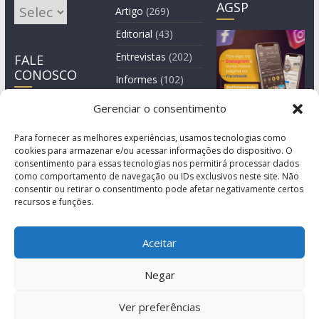
AGSP
Arquivos
Artigo
(269)
Editorial
(43)
Entrevistas
(202)
FALE
CONOSCO
Informes
(102)
Manchete
(2)
Gerenciar o consentimento
Notícia
(1.244)
Para fornecer as melhores experiências, usamos tecnologias como
cookies para armazenar e/ou acessar informações do dispositivo. O
consentimento para essas tecnologias nos permitirá processar dados
como comportamento de navegação ou IDs exclusivos neste site. Não
consentir ou retirar o consentimento pode afetar negativamente certos
recursos e funções.
Aceitar
Negar
© Copyright 2011-2026
Agência de Comunicação Grita São Paulo
Ver preferências