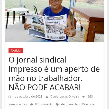
Notícia
O jornal sindical
impresso é um aperto de
mão no trabalhador.
NÃO PODE ACABAR!
1 de outubro de 2021
Daniel Lucas Oliveira
1923
,
,
visualizações
0 Comments
atendimentos
Diretoria