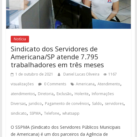
Notícia
Sindicato dos Servidores de
Americana/SP atende 7.795
trabalhadores em três meses
1 de outubro de 2021
Daniel Lucas Oliveira
1167
,
,
visualizações
0 Comments
Americana
Atendimento
,
,
,
,
atendimentos
Diretoria
Exclusão
Holerite
Informações
,
,
,
,
,
Diversas
juridico
Pagamento de convênios
Saldo
servidores
,
,
,
sindicato
SSPMA
Telefone
whatsapp
O SSPMA (Sindicato dos Servidores Públicos Municipais
de Americana) é um dos parceiros da Agência de