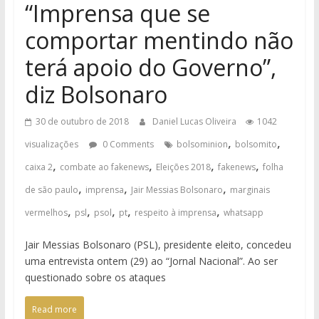
“Imprensa que se
comportar mentindo não
terá apoio do Governo”,
diz Bolsonaro
30 de outubro de 2018
Daniel Lucas Oliveira
1042
,
,
visualizações
0 Comments
bolsominion
bolsomito
,
,
,
,
caixa 2
combate ao fakenews
Eleições 2018
fakenews
folha
,
,
,
de são paulo
imprensa
Jair Messias Bolsonaro
marginais
,
,
,
,
,
vermelhos
psl
psol
pt
respeito à imprensa
whatsapp
Jair Messias Bolsonaro (PSL), presidente eleito, concedeu
uma entrevista ontem (29) ao “Jornal Nacional”. Ao ser
questionado sobre os ataques
Read more