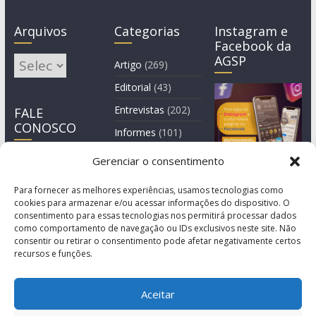
Arquivos
Categorias
Instagram e
Facebook da
AGSP
Arquivos
Artigo
(269)
Editorial
(43)
Entrevistas
(202)
FALE
CONOSCO
Informes
(101)
Manchete
(3)
Gerenciar o consentimento
Notícia
(1.245)
Para fornecer as melhores experiências, usamos tecnologias como
cookies para armazenar e/ou acessar informações do dispositivo. O
consentimento para essas tecnologias nos permitirá processar dados
como comportamento de navegação ou IDs exclusivos neste site. Não
consentir ou retirar o consentimento pode afetar negativamente certos
recursos e funções.
Aceitar