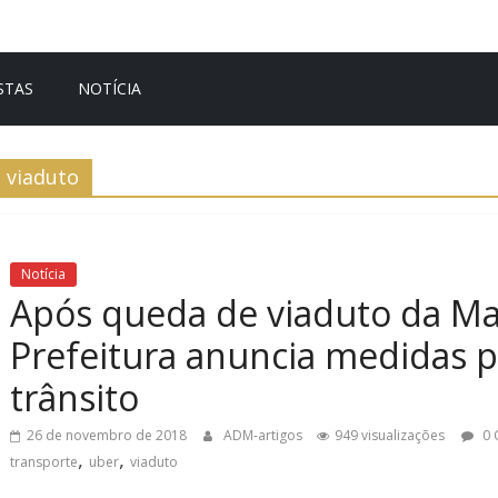
STAS
NOTÍCIA
viaduto
Notícia
Após queda de viaduto da Mar
Prefeitura anuncia medidas 
trânsito
26 de novembro de 2018
ADM-artigos
949 visualizações
0 
,
,
transporte
uber
viaduto