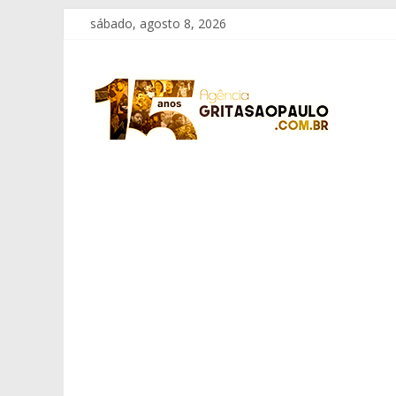
Pular
sábado, agosto 8, 2026
para
o
Grita
conteúdo
São
Paulo
Informação
com
Responsabilidade