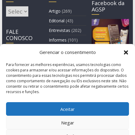
Facebook da
AGSP
Arquivos
Artigo
(269)
Editorial
(43)
Entrevistas
(202)
FALE
CONOSCO
Informes
(101)
Manchete
(4)
Gerenciar o consentimento
Notícia
(1.245)
Para fornecer as melhores experiências, usamos tecnologias como
cookies para armazenar e/ou acessar informações do dispositivo. O
consentimento para essas tecnologias nos permitirá processar dados
como comportamento de navegação ou IDs exclusivos neste site. Não
consentir ou retirar o consentimento pode afetar negativamente certos
recursos e funções.
Aceitar
Negar
© Copyright 2011-2026
Agência de Comunicação Grita São Paulo