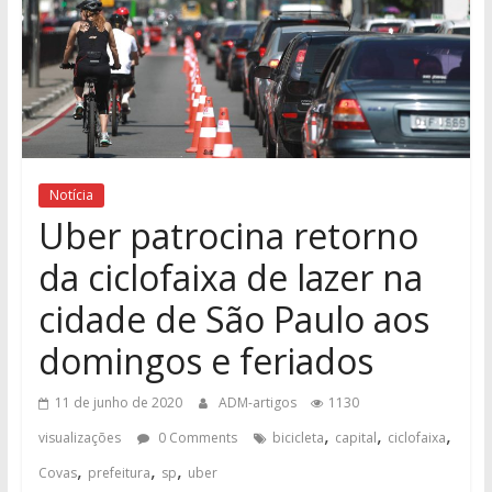
Notícia
Uber patrocina retorno
da ciclofaixa de lazer na
cidade de São Paulo aos
domingos e feriados
11 de junho de 2020
ADM-artigos
1130
,
,
,
visualizações
0 Comments
bicicleta
capital
ciclofaixa
,
,
,
Covas
prefeitura
sp
uber