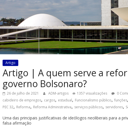
Artigo
Artigo | A quem serve a refo
governo Bolsonaro?
26 de julho de 2021
ADM-artigos
1357 visualizações
0 Com
,
,
,
,
cabideiro de empregos
cargos
estadual
Funcionalismo público
funções
,
,
,
,
,
PEC 32
Reforma
Reforma Administrativa
serviços públicos
servidores
S
Uma das principais justificativas de ideólogos neoliberais para a pr
falsa afirmação