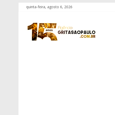
Pular
quinta-feira, agosto 6, 2026
para
o
Grita
conteúdo
São
Paulo
Informação
com
Responsabilidade