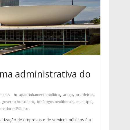
rma administrativa do
,
,
,
ments
apadrinhamento político
artigo
brasileiros
,
,
,
,
governo bolsonaro
ideólogos neoliberais
municipal
ervidores Públicos
ivatização de empresas e de serviços públicos é a