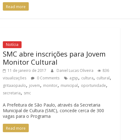
Read more
Notícia
SMC abre inscrições para Jovem
Monitor Cultural
11 de janeiro de 2017
Daniel Lucas Oliveira
836
,
,
,
visualizações
0 Comments
agsp
cultura
cultural
,
,
,
,
,
gritaaopaulo
jovem
monitor
municipal
oportunidade
,
secretaria
smc
A Prefeitura de São Paulo, através da Secretaria
Municipal de Cultura (SMC), concede cerca de 300
vagas para o Programa
Read more