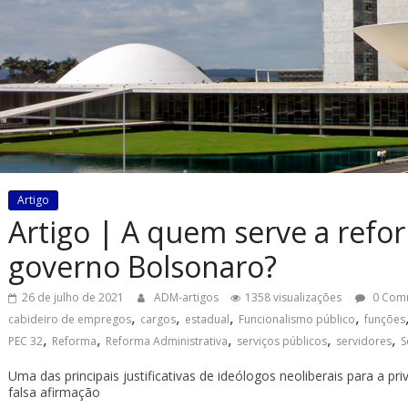
Artigo
Artigo | A quem serve a refo
governo Bolsonaro?
26 de julho de 2021
ADM-artigos
1358 visualizações
0 Com
,
,
,
,
cabideiro de empregos
cargos
estadual
Funcionalismo público
funções
,
,
,
,
,
PEC 32
Reforma
Reforma Administrativa
serviços públicos
servidores
S
Uma das principais justificativas de ideólogos neoliberais para a pr
falsa afirmação