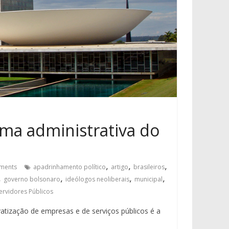
rma administrativa do
,
,
,
ments
apadrinhamento político
artigo
brasileiros
,
,
,
,
governo bolsonaro
ideólogos neoliberais
municipal
ervidores Públicos
ivatização de empresas e de serviços públicos é a