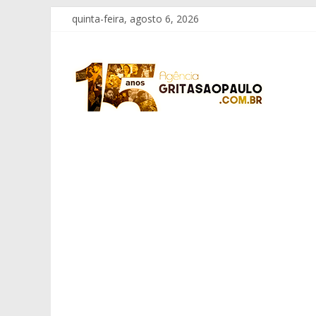
Pular
quinta-feira, agosto 6, 2026
para
o
Grita
conteúdo
São
Paulo
Informação
com
Responsabilidade