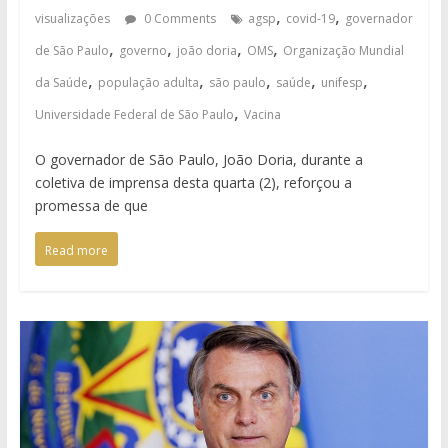
,
,
visualizações
0 Comments
agsp
covid-19
governador
,
,
,
,
de São Paulo
governo
joão doria
OMS
Organização Mundial
,
,
,
,
,
da Saúde
população adulta
são paulo
saúde
unifesp
,
Universidade Federal de São Paulo
Vacina
O governador de São Paulo, João Doria, durante a
coletiva de imprensa desta quarta (2), reforçou a
promessa de que
Read more