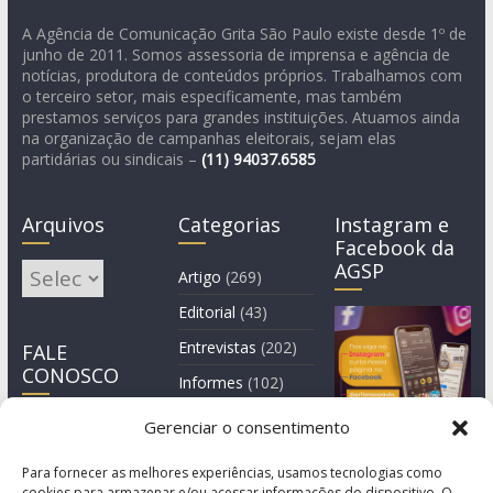
A Agência de Comunicação Grita São Paulo existe desde 1º de
junho de 2011. Somos assessoria de imprensa e agência de
notícias, produtora de conteúdos próprios. Trabalhamos com
o terceiro setor, mais especificamente, mas também
prestamos serviços para grandes instituições. Atuamos ainda
na organização de campanhas eleitorais, sejam elas
partidárias ou sindicais –
(11)
94037.6585
Arquivos
Categorias
Instagram e
Facebook da
AGSP
Arquivos
Artigo
(269)
Editorial
(43)
Entrevistas
(202)
FALE
CONOSCO
Informes
(102)
Manchete
(2)
Gerenciar o consentimento
Notícia
(1.244)
Para fornecer as melhores experiências, usamos tecnologias como
cookies para armazenar e/ou acessar informações do dispositivo. O