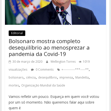
Editorial
Bolsonaro mostra completo
desequilíbrio ao menosprezar a
pandemia da Covid-19
30 de março de 2020
Wellington Torres
1019
,
visualizações
0 Comments
+------------***-----**
,
,
,
,
,
bolsonaro
ciência
desequilíbrio
imprensa
Mandetta
,
mortes
Organização Mundial da Saúde
Vamos refletir um pouco. Esqueça em quem você votou
por um só momento. Não queremos falar aqui sobre
quem é