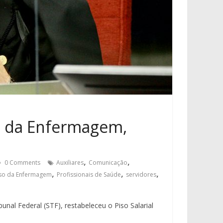
o da Enfermagem,
,
,
0 Comments
Auxiliares
Comunicação
,
,
,
so da Enfermagem
Profissionais de Saúde
servidores
nal Federal (STF), restabeleceu o Piso Salarial