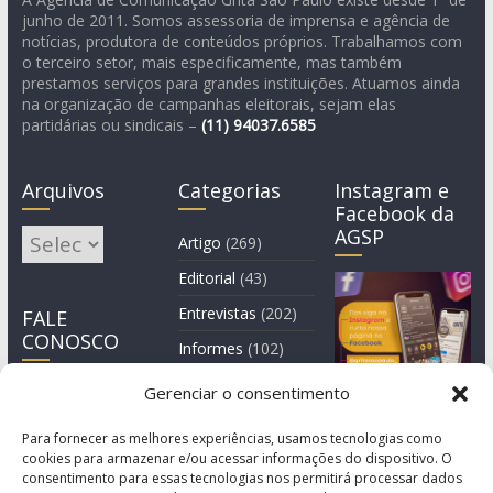
junho de 2011. Somos assessoria de imprensa e agência de
notícias, produtora de conteúdos próprios. Trabalhamos com
o terceiro setor, mais especificamente, mas também
prestamos serviços para grandes instituições. Atuamos ainda
na organização de campanhas eleitorais, sejam elas
partidárias ou sindicais –
(11)
94037.6585
Arquivos
Categorias
Instagram e
Facebook da
AGSP
Arquivos
Artigo
(269)
Editorial
(43)
Entrevistas
(202)
FALE
CONOSCO
Informes
(102)
Manchete
(2)
Gerenciar o consentimento
Notícia
(1.244)
Para fornecer as melhores experiências, usamos tecnologias como
cookies para armazenar e/ou acessar informações do dispositivo. O
consentimento para essas tecnologias nos permitirá processar dados