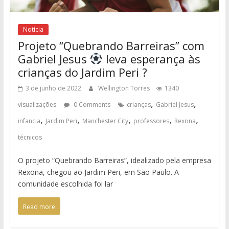
Notícia
Projeto “Quebrando Barreiras” com
Gabriel Jesus
leva esperança às
crianças do Jardim Peri ?
3 de junho de 2022
Wellington Torres
1340
,
,
visualizações
0 Comments
crianças
Gabriel Jesus
,
,
,
,
,
infancia
Jardim Peri
Manchester City
professores
Rexona
técnicos
O projeto “Quebrando Barreiras”, idealizado pela empresa
Rexona, chegou ao Jardim Peri, em São Paulo. A
comunidade escolhida foi lar
Read more