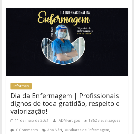
Informes
Dia da Enfermagem | Profissionais
dignos de toda gratidão, respeito e
valorização!
11 de maio de 2021
ADM-artigos
1362 visualizações
,
,
0 Comments
Ana Néri
Auxiliares de Enfermagem