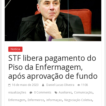
Notícia
STF libera pagamento do
Piso da Enfermagem,
após aprovação de fundo
16 de maio de 2023
Daniel Lucas Oliveira
1108
,
,
visualizações
0 Comments
Auxiliares
Comunicação
,
,
,
,
Enfermagem
Enfermeiros
informaçao
Negociação Coletiva