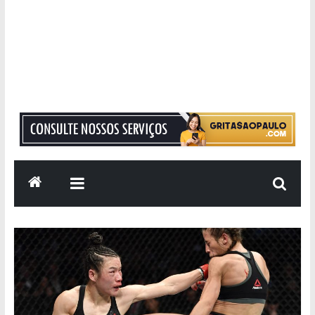
Grita
São
Paulo
Informação
com
Responsabilidade