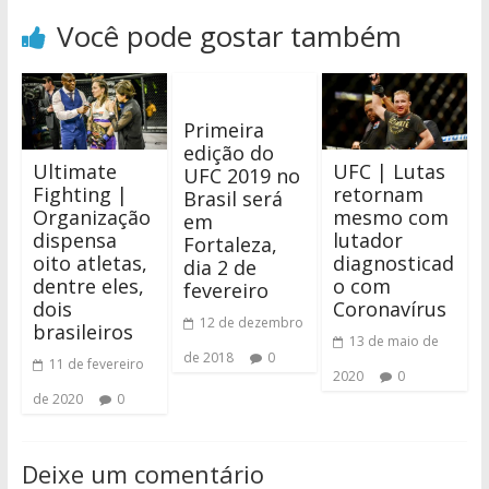
Você pode gostar também
Primeira
edição do
Ultimate
UFC | Lutas
UFC 2019 no
Fighting |
retornam
Brasil será
Organização
mesmo com
em
dispensa
lutador
Fortaleza,
oito atletas,
diagnosticad
dia 2 de
dentre eles,
o com
fevereiro
dois
Coronavírus
12 de dezembro
brasileiros
13 de maio de
de 2018
0
11 de fevereiro
2020
0
de 2020
0
Deixe um comentário