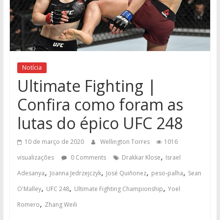
Notícia
Ultimate Fighting |
Confira como foram as
lutas do épico UFC 248
10 de março de 2020
Wellington Torres
1016
,
visualizações
0 Comments
Drakkar Klose
Israel
,
,
,
,
Adesanya
Joanna Jedrzejczyk
José Quiñonez
peso-palha
Sean
,
,
,
O'Malley
UFC 248
Ultimate Fighting Championship
Yoel
,
Romero
Zhang Weili