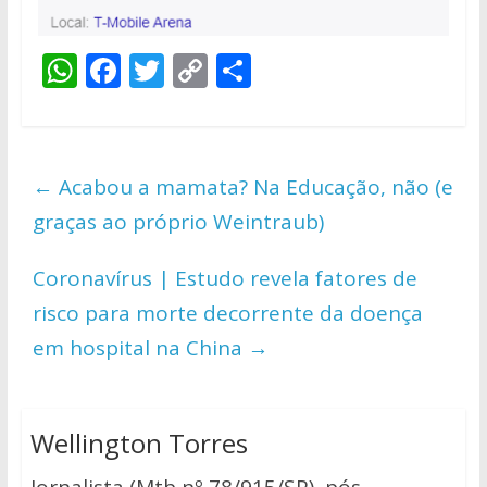
W
F
T
C
S
h
ac
w
o
h
at
e
itt
p
ar
s
b
er
y
e
←
Acabou a mamata? Na Educação, não (e
A
o
Li
graças ao próprio Weintraub)
p
o
n
p
k
k
Coronavírus | Estudo revela fatores de
risco para morte decorrente da doença
em hospital na China
→
Wellington Torres