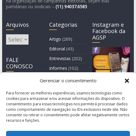
na organização de campanhas eleitorais, sejam elas
partidárias ou sindicais –
(11)
94037.6585
Arquivos
Categorias
Instagram e
Facebook da
AGSP
Arquivos
Artigo
(269)
Editorial
(43)
Entrevistas
(202)
FALE
CONOSCO
Informes
(102)
Manchete
(2)
Gerenciar o consentimento
Notícia
(1.244)
Para fornecer as melhores experiências, usamos tecnologias como
cookies para armazenar e/ou acessar informações do dispositivo. O
consentimento para essas tecnologias nos permitirá processar dados
como comportamento de navegação ou IDs exclusivos neste site. Não
consentir ou retirar o consentimento pode afetar negativamente certos
recursos e funções.