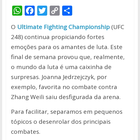
W
F
T
C
S
h
ac
w
o
h
O
Ultimate Fighting Championship
(UFC
at
e
itt
p
ar
248) continua propiciando fortes
s
b
er
y
e
emoções para os amantes de luta. Este
A
o
Li
final de semana provou que, realmente,
p
o
n
o mundo da luta é uma caixinha de
p
k
k
surpresas. Joanna Jedrzejczyk, por
exemplo, favorita no combate contra
Zhang Weili saiu desfigurada da arena.
Para facilitar, separamos em pequenos
tópicos o desenrolar dos principais
combates.