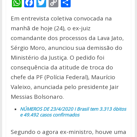
W
F
T
C
S
h
ac
w
o
h
Em entrevista coletiva convocada na
at
e
itt
p
ar
manhã de hoje (24), o ex-juiz
s
b
er
y
e
comandante dos processos da Lava Jato,
A
o
Li
Sérgio Moro, anunciou sua demissão do
p
o
n
Ministério da Justiça. O pedido foi
p
k
k
consequência da atitude de troca do
chefe da PF (Polícia Federal), Maurício
Valeixo, anunciada pelo presidente Jair
Messias Bolsonaro.
NÚMEROS DE 23/4/2020 I Brasil tem 3.313 óbitos
e 49.492 casos confirmados
Segundo o agora ex-ministro, houve uma