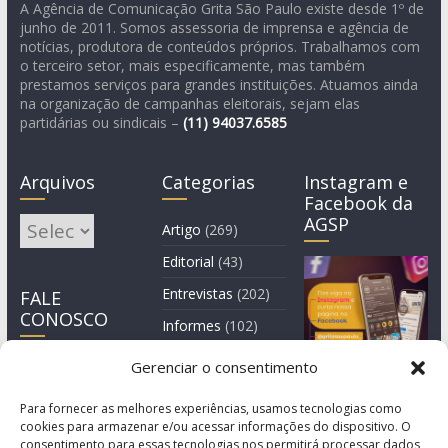
A Agência de Comunicação Grita São Paulo existe desde 1º de
junho de 2011. Somos assessoria de imprensa e agência de
notícias, produtora de conteúdos próprios. Trabalhamos com
o terceiro setor, mais especificamente, mas também
prestamos serviços para grandes instituições. Atuamos ainda
na organização de campanhas eleitorais, sejam elas
partidárias ou sindicais –
(11)
94037.6585
Arquivos
Categorias
Instagram e
Facebook da
AGSP
Arquivos
Artigo
(269)
Editorial
(43)
Entrevistas
(202)
FALE
CONOSCO
Informes
(102)
Manchete
(2)
Gerenciar o consentimento
Notícia
(1.244)
Para fornecer as melhores experiências, usamos tecnologias como
cookies para armazenar e/ou acessar informações do dispositivo. O
consentimento para essas tecnologias nos permitirá processar dados