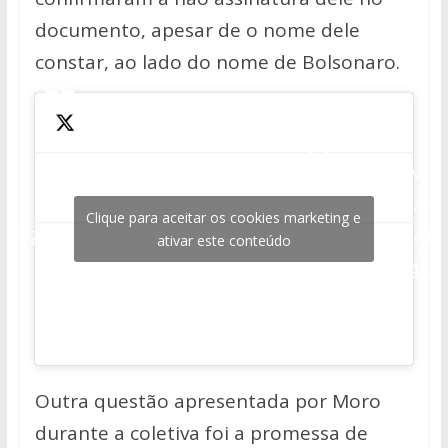
documento, apesar de o nome dele
constar, ao lado do nome de Bolsonaro.
“Art. 2º-C. O cargo de
Diretor-Geral, NOMEADO
PELO PRESIDENTE DA
— Jair M.
i
REPÚBLICA, é privativo de
Bolsonaro
Clique para aceitar os cookies marketing e
047/2014
delegado de Polícia
(@jairbols
ativar este conteúdo
Federal integrante da
April 24, 2
classe especial.”
pic.twitter.com/Sc7XT6wxkI
Outra questão apresentada por Moro
durante a coletiva foi a promessa de