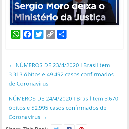
W
F
T
C
S
h
ac
w
o
h
at
e
itt
p
ar
s
b
er
y
e
←
NÚMEROS DE 23/4/2020 I Brasil tem
A
o
Li
3.313 óbitos e 49.492 casos confirmados
p
o
n
de Coronavírus
p
k
k
NÚMEROS DE 24/4/2020 I Brasil tem 3.670
óbitos e 52.995 casos confirmados de
Coronavírus
→