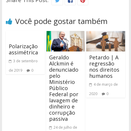
Share This Post:
Você pode gostar também
Polarização
assimétrica
Geraldo
Petardo | A
3 de setembro
Alckmin é
regressão
denunciado
nos direitos
de 2019
0
pelo
humanos
Ministério
4 de março de
Público
Federal por
2020
0
lavagem de
dinheiro e
corrupção
passiva
24 de julho de