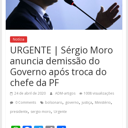
Notícia
URGENTE | Sérgio Moro
anuncia demissão do
Governo após troca do
chefe da PF
24 de abril de 2020
ADM-artigos
1008 visualizações
,
,
,
,
0 Comments
bolsonaro
governo
justiça
Ministério
,
,
presidente
sergio moro
Urgente