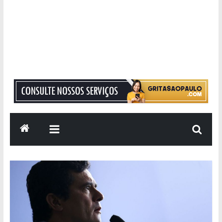
Grita
São
Paulo
Informação
com
Responsabilidade