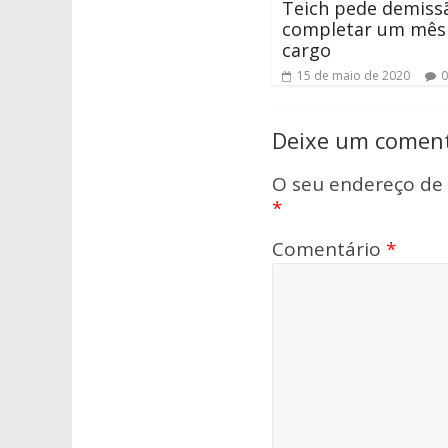
Teich pede demiss
completar um mês
cargo
15 de maio de 2020
0
Deixe um coment
O seu endereço de 
*
Comentário
*