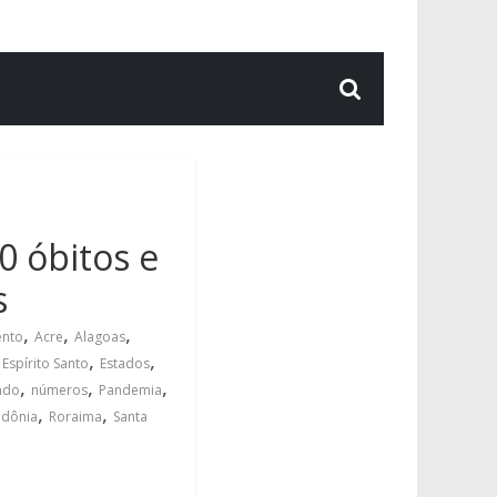
0 óbitos e
s
,
,
,
nto
Acre
Alagoas
,
,
,
Espírito Santo
Estados
,
,
,
ndo
números
Pandemia
,
,
dônia
Roraima
Santa