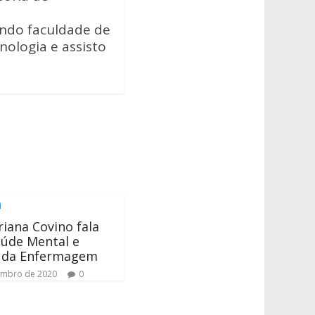
ando faculdade de
cnologia e assisto
riana Covino fala
aúde Mental e
s da Enfermagem
embro de 2020
0