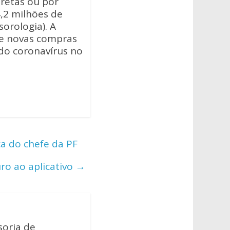
iretas ou por
4,2 milhões de
sorologia). A
 de novas compras
do coronavírus no
a do chefe da PF
ro ao aplicativo
→
soria de