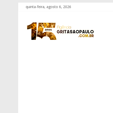
Pular
quinta-feira, agosto 6, 2026
para
o
Grita
conteúdo
São
Paulo
Informação
com
Responsabilidade