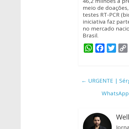
46,2 milhões a pr
meio de doações, 
testes RT-PCR (bi
iniciativa faz pa
no mercado nacio
Brasil.
W
F
T
h
ac
w
at
e
itt
s
b
er
←
URGENTE | Sérg
A
o
p
o
WhatsApp 
p
k
Wel
Jorn