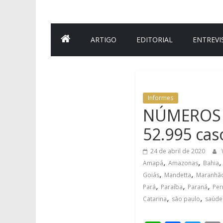
ARTIGO
EDITORIAL
ENTREVI
Informes
NÚMEROS DE
52.995 cas
24 de abril de 2020
,
,
Amapá
Amazonas
Bahia
,
,
Goiás
Mandetta
Maranhã
,
,
,
Pará
Paraíba
Paraná
Pe
,
,
Catarina
são paulo
saúde