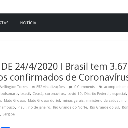
STAS
NOTÍCIA
 24/4/2020 I Brasil tem 3.67
os confirmados de Coronavíru
Wellington Torres
852 visualizações
0 Comments
acompanhame
,
,
,
,
,
,
,
bolsonaro
brasil
Ceará
coronavírus
covid-19
Distrito Federal
especial
,
,
,
,
,
o
Mato Grosso
Mato Grosso do Sul
minas gerais
ministério da saúde
mu
,
,
,
,
,
rnambuco
Piauí
rio de janeiro
Rio Grande do Norte
Rio Grande do Sul
Ron
,
Sergipe