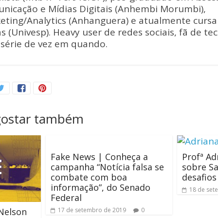
nicação e Mídias Digitais (Anhembi Morumbi),
eting/Analytics (Anhanguera) e atualmente curs
s (Univesp). Heavy user de redes sociais, fã de te
série de vez em quando.
gostar também
Fake News | Conheça a
Profª Ad
campanha “Notícia falsa se
sobre S
combate com boa
desafio
informação”, do Senado
18 de set
Federal
Nelson
17 de setembro de 2019
0