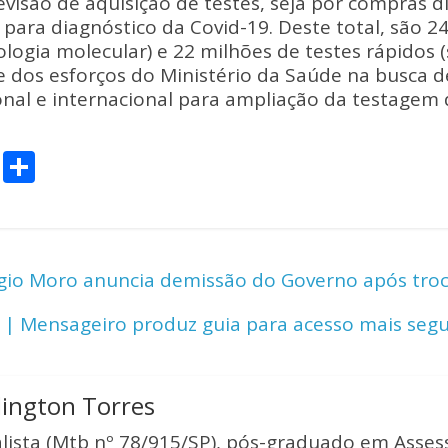
evisão de aquisição de testes, seja por compras d
para diagnóstico da Covid-19. Deste total, são 2
ologia molecular) e 22 milhões de testes rápidos (
rte dos esforços do Ministério da Saúde na busca
nal e internacional para ampliação da testagem 
C
S
o
h
p
ar
y
e
io Moro anuncia demissão do Governo após troc
Li
n
| Mensageiro produz guia para acesso mais segu
k
lington Torres
alista (Mtb nº 78/915/SP), pós-graduado em Asses