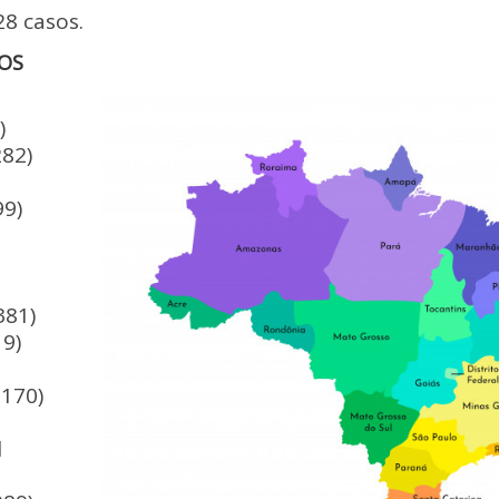
28 casos.
OS
)
282)
9)
381)
19)
.170)
l