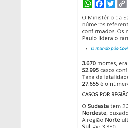
W
F
T
h
ac
w
O Ministério da S
at
e
itt
números referent
s
b
er
confirmados. Os n
A
o
Paulo lidera o r
p
o
O mundo pós-Covid
p
k
3.670
mortes, er
52.995
casos con
Taxa de letalidad
27.655
é o númer
CASOS POR REGIÃ
O
Sudeste
tem 26
Nordeste
, puxado
A região
Norte
ul
Sul
são 3.350.