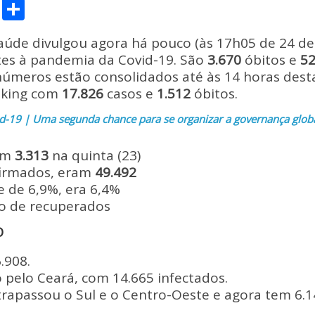
C
S
o
h
aúde divulgou agora há pouco (às 17h05 de 24 de 
p
ar
es à pandemia da Covid-19. São
3.670
óbitos e
5
y
e
úmeros estão consolidados até às 14 horas desta
Li
anking com
17.826
casos e
1.512
óbitos.
n
-19 | Uma segunda chance para se organizar a governança glob
k
am
3.313
na quinta (23)
firmados, eram
49.492
e de 6,9%, era 6,4%
o de recuperados
O
.908.
 pelo Ceará, com 14.665 infectados.
trapassou o Sul e o Centro-Oeste e agora tem 6.1