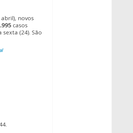
abril), novos
2.995
casos
 sexta (24). São
al
44.