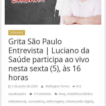
Informes
Grita São Paulo
Entrevista | Luciano da
Saúde participa ao vivo
nesta sexta (5), às 16
horas
2 de junho de 2020
Wellington Torres
912
,
visualizações
0 Comments
Ama
Assistência Médica
,
,
,
,
Ambulatorial
coronavírus
Enfermagem
influenciador digital