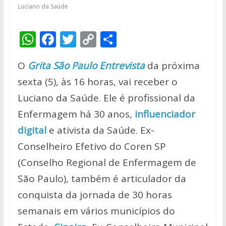
Luciano da Saúde
W
F
T
C
S
h
ac
w
o
h
O
Grita São Paulo Entrevista
da próxima
at
e
itt
p
ar
sexta (5), às 16 horas, vai receber o
s
b
er
y
e
Luciano da Saúde. Ele é profissional da
A
o
Li
Enfermagem há 30 anos,
influenciador
p
o
n
digital
e ativista da Saúde. Ex-
p
k
k
Conselheiro Efetivo do Coren SP
(Conselho Regional de Enfermagem de
São Paulo), também é articulador da
conquista da jornada de 30 horas
semanais em vários municípios do