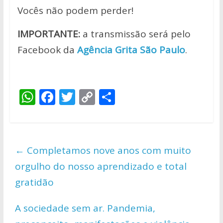
Vocês não podem perder!
IMPORTANTE:
a transmissão será pelo
Facebook da
Agência Grita São Paulo
.
W
F
T
C
S
h
ac
w
o
h
at
e
itt
p
ar
s
b
er
y
e
←
Completamos nove anos com muito
A
o
Li
orgulho do nosso aprendizado e total
p
o
n
gratidão
p
k
k
A sociedade sem ar. Pandemia,