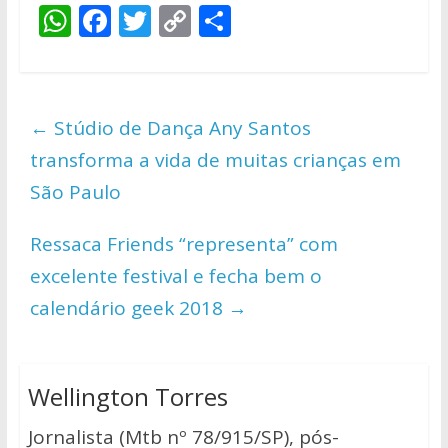
W
F
T
C
S
h
ac
w
o
h
at
e
itt
p
ar
s
b
er
y
e
←
Stúdio de Dança Any Santos
A
o
Li
transforma a vida de muitas crianças em
p
o
n
São Paulo
p
k
k
Ressaca Friends “representa” com
excelente festival e fecha bem o
calendário geek 2018
→
Wellington Torres
Jornalista (Mtb nº 78/915/SP), pós-