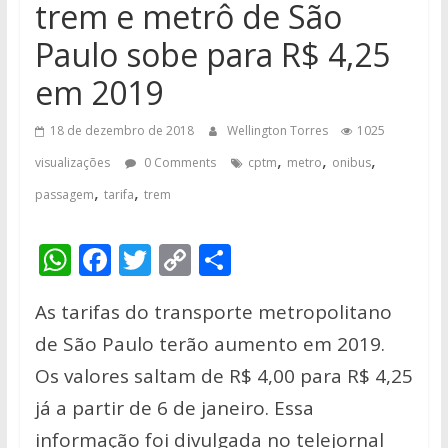
trem e metrô de São
Paulo sobe para R$ 4,25
em 2019
18 de dezembro de 2018
Wellington Torres
1025
,
,
,
visualizações
0 Comments
cptm
metro
onibus
,
,
passagem
tarifa
trem
W
F
T
C
S
h
ac
w
o
h
As tarifas do transporte metropolitano
at
e
itt
p
ar
de São Paulo terão aumento em 2019.
s
b
er
y
e
Os valores saltam de R$ 4,00 para R$ 4,25
A
o
Li
já a partir de 6 de janeiro. Essa
p
o
n
informação foi divulgada no telejornal