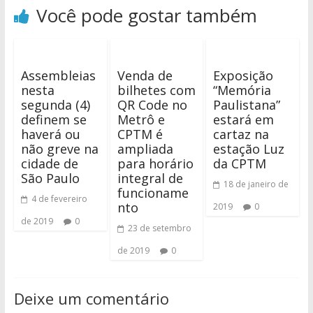
Você pode gostar também
Assembleias
Venda de
Exposição
nesta
bilhetes com
“Memória
segunda (4)
QR Code no
Paulistana”
definem se
Metrô e
estará em
haverá ou
CPTM é
cartaz na
não greve na
ampliada
estação Luz
cidade de
para horário
da CPTM
São Paulo
integral de
18 de janeiro de
funcioname
4 de fevereiro
nto
2019
0
de 2019
0
23 de setembro
de 2019
0
Deixe um comentário