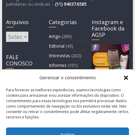
partidárias ou sindicais –
(11)
94037.6585
Arquivos
Categorias
Instagram e
Facebook da
AGSP
Arquivos
Artigo
(269)
Editorial
(43)
Entrevistas
(202)
FALE
CONOSCO
Informes
(101)
Manchete
(3)
Gerenciar o consentimento
Notícia
(1.245)
Para fornecer as melhores experiências, usamos tecnologias como
cookies para armazenar e/ou acessar informações do dispositivo. O
consentimento para essas tecnologias nos permitirá processar dados
como comportamento de navegação ou IDs exclusivos neste site. Não
consentir ou retirar o consentimento pode afetar negativamente certos
recursos e funções.
Aceitar