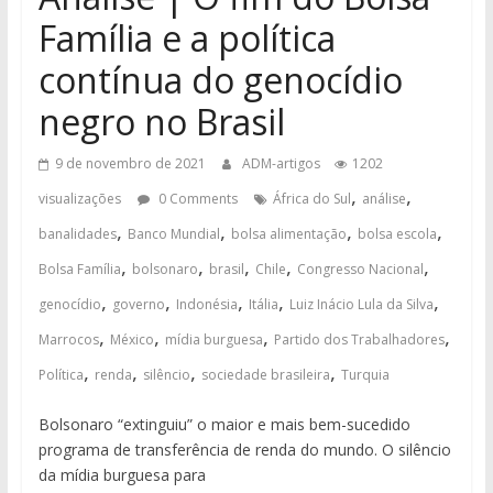
Família e a política
contínua do genocídio
negro no Brasil
9 de novembro de 2021
ADM-artigos
1202
,
,
visualizações
0 Comments
África do Sul
análise
,
,
,
,
banalidades
Banco Mundial
bolsa alimentação
bolsa escola
,
,
,
,
,
Bolsa Família
bolsonaro
brasil
Chile
Congresso Nacional
,
,
,
,
,
genocídio
governo
Indonésia
Itália
Luiz Inácio Lula da Silva
,
,
,
,
Marrocos
México
mídia burguesa
Partido dos Trabalhadores
,
,
,
,
Política
renda
silêncio
sociedade brasileira
Turquia
Bolsonaro “extinguiu” o maior e mais bem-sucedido
programa de transferência de renda do mundo. O silêncio
da mídia burguesa para