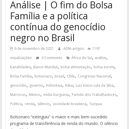
Análise | O fim do Bolsa
Família e a política
contínua do genocídio
negro no Brasil
9 de novembro de 2021
ADM-artigos
1197
,
,
visualizações
0 Comments
África do Sul
análise
,
,
,
,
banalidades
Banco Mundial
bolsa alimentação
bolsa escola
,
,
,
,
,
Bolsa Família
bolsonaro
brasil
Chile
Congresso Nacional
,
,
,
,
,
genocídio
governo
Indonésia
Itália
Luiz Inácio Lula da Silva
,
,
,
,
Marrocos
México
mídia burguesa
Partido dos Trabalhadores
,
,
,
,
Política
renda
silêncio
sociedade brasileira
Turquia
Bolsonaro “extinguiu” o maior e mais bem-sucedido
programa de transferência de renda do mundo. O silêncio