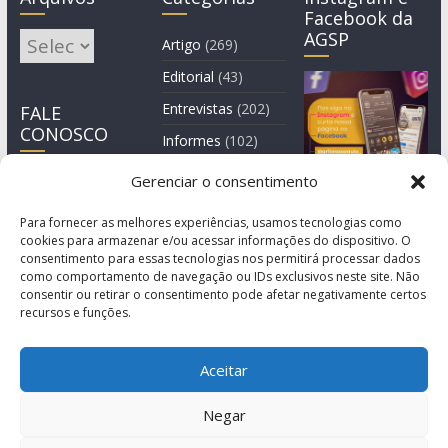
Facebook da
AGSP
Arquivos
Artigo
(269)
Editorial
(43)
Entrevistas
(202)
FALE
CONOSCO
Informes
(102)
Manchete
(2)
Gerenciar o consentimento
Notícia
(1.244)
Para fornecer as melhores experiências, usamos tecnologias como
cookies para armazenar e/ou acessar informações do dispositivo. O
consentimento para essas tecnologias nos permitirá processar dados
como comportamento de navegação ou IDs exclusivos neste site. Não
consentir ou retirar o consentimento pode afetar negativamente certos
recursos e funções.
Aceitar
Negar
© Copyright 2011-2026