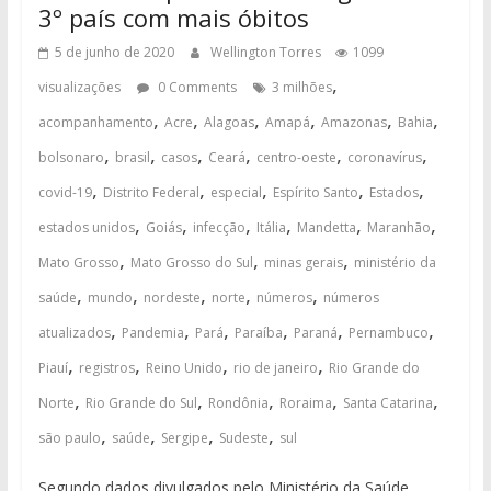
3º país com mais óbitos
5 de junho de 2020
Wellington Torres
1099
,
visualizações
0 Comments
3 milhões
,
,
,
,
,
,
acompanhamento
Acre
Alagoas
Amapá
Amazonas
Bahia
,
,
,
,
,
,
bolsonaro
brasil
casos
Ceará
centro-oeste
coronavírus
,
,
,
,
,
covid-19
Distrito Federal
especial
Espírito Santo
Estados
,
,
,
,
,
,
estados unidos
Goiás
infecção
Itália
Mandetta
Maranhão
,
,
,
Mato Grosso
Mato Grosso do Sul
minas gerais
ministério da
,
,
,
,
,
saúde
mundo
nordeste
norte
números
números
,
,
,
,
,
,
atualizados
Pandemia
Pará
Paraíba
Paraná
Pernambuco
,
,
,
,
Piauí
registros
Reino Unido
rio de janeiro
Rio Grande do
,
,
,
,
,
Norte
Rio Grande do Sul
Rondônia
Roraima
Santa Catarina
,
,
,
,
são paulo
saúde
Sergipe
Sudeste
sul
Segundo dados divulgados pelo Ministério da Saúde