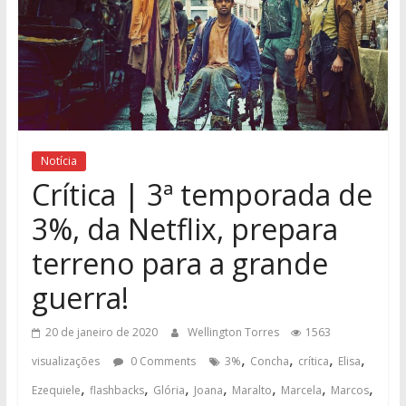
Notícia
Crítica | 3ª temporada de
3%, da Netflix, prepara
terreno para a grande
guerra!
20 de janeiro de 2020
Wellington Torres
1563
,
,
,
,
visualizações
0 Comments
3%
Concha
crítica
Elisa
,
,
,
,
,
,
,
Ezequiele
flashbacks
Glória
Joana
Maralto
Marcela
Marcos