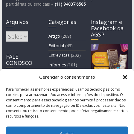
partidárias ou sindicais –
(11)
94037.6585
Arquivos
Categorias
Instagram e
Facebook da
AGSP
Arquivos
Artigo
(269)
Editorial
(43)
Entrevistas
(202)
FALE
CONOSCO
Informes
(101)
Manchete
(3)
Gerenciar o consentimento
Notícia
(1.245)
Para fornecer as melhores experiências, usamos tecnologias como
cookies para armazenar e/ou acessar informações do dispositivo. O
consentimento para essas tecnologias nos permitirá processar dados
como comportamento de navegação ou IDs exclusivos neste site. Não
consentir ou retirar o consentimento pode afetar negativamente certos
recursos e funções.
Aceitar