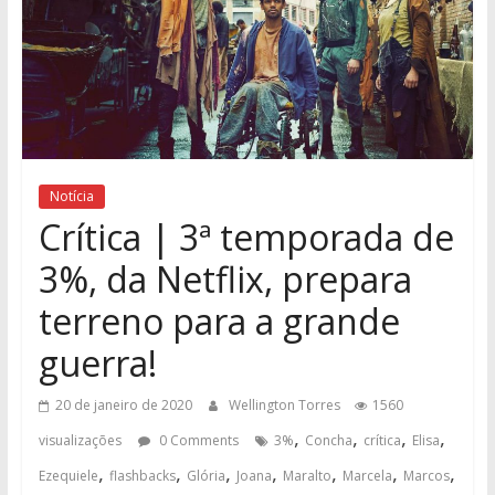
Notícia
Crítica | 3ª temporada de
3%, da Netflix, prepara
terreno para a grande
guerra!
20 de janeiro de 2020
Wellington Torres
1560
,
,
,
,
visualizações
0 Comments
3%
Concha
crítica
Elisa
,
,
,
,
,
,
,
Ezequiele
flashbacks
Glória
Joana
Maralto
Marcela
Marcos