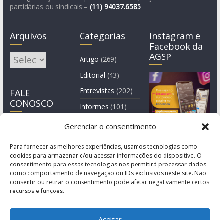
partidárias ou sindicais –
(11)
94037.6585
Arquivos
Categorias
Instagram e
Facebook da
AGSP
Arquivos
Artigo
(269)
Editorial
(43)
Entrevistas
(202)
FALE
CONOSCO
Informes
(101)
Manchete
(3)
Gerenciar o consentimento
Notícia
(1.245)
Para fornecer as melhores experiências, usamos tecnologias como
cookies para armazenar e/ou acessar informações do dispositivo. O
consentimento para essas tecnologias nos permitirá processar dados
como comportamento de navegação ou IDs exclusivos neste site. Não
consentir ou retirar o consentimento pode afetar negativamente certos
recursos e funções.
Aceitar