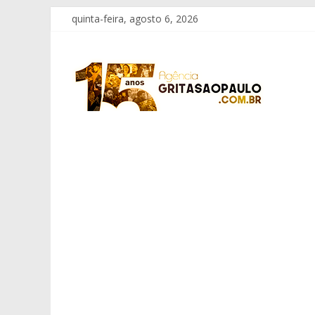
Pular
quinta-feira, agosto 6, 2026
para
o
Grita
conteúdo
São
Paulo
Informação
com
Responsabilidade