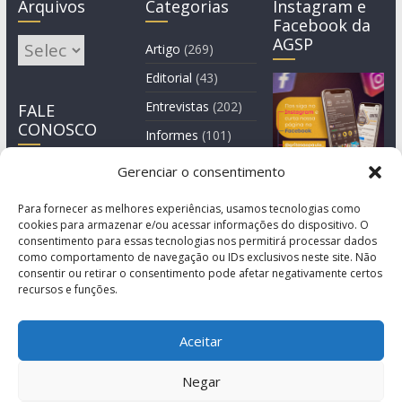
Arquivos
Categorias
Instagram e
Facebook da
AGSP
Arquivos
Artigo
(269)
Editorial
(43)
Entrevistas
(202)
FALE
CONOSCO
Informes
(101)
Manchete
(3)
Gerenciar o consentimento
Notícia
(1.245)
Para fornecer as melhores experiências, usamos tecnologias como
cookies para armazenar e/ou acessar informações do dispositivo. O
consentimento para essas tecnologias nos permitirá processar dados
como comportamento de navegação ou IDs exclusivos neste site. Não
consentir ou retirar o consentimento pode afetar negativamente certos
recursos e funções.
Aceitar
Negar
© Copyright 2011-2026