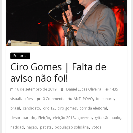
Editorial
Ciro Gomes | Falta de
aviso não foi!
16 de setembro de 2019
Daniel Lucas Oliveira
1435
,
,
visualizações
0 Comments
ANTI-POVO
bolsonaro
,
,
,
,
,
brasil
candidato
ciro 12
ciro gomes
corrida eleitoral
,
,
,
,
,
despreparado
Eleição
eleição 2018
governo
grita são paulo
,
,
,
,
haddad
nação
petista
população solidária
votos