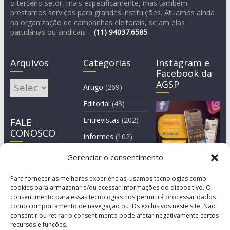
o terceiro setor, mais especificamente, mas também
prestamos serviços para grandes instituições. Atuamos ainda
na organização de campanhas eleitorais, sejam elas
partidárias ou sindicais –
(11)
94037.6585
Arquivos
Categorias
Instagram e
Facebook da
AGSP
Arquivos
Artigo
(269)
Editorial
(43)
Entrevistas
(202)
FALE
CONOSCO
Informes
(102)
Manchete
(2)
Gerenciar o consentimento
Notícia
(1.244)
Para fornecer as melhores experiências, usamos tecnologias como
cookies para armazenar e/ou acessar informações do dispositivo. O
consentimento para essas tecnologias nos permitirá processar dados
como comportamento de navegação ou IDs exclusivos neste site. Não
consentir ou retirar o consentimento pode afetar negativamente certos
recursos e funções.