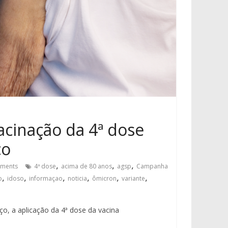
vacinação da 4ª dose
ço
,
,
,
ments
4ª dose
acima de 80 anos
agsp
Campanha
,
,
,
,
,
,
o
idoso
informaçao
noticia
ômicron
variante
o, a aplicação da 4ª dose da vacina