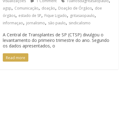
visualizações
1 Comment
10anosdagritasãopaulo
,
,
,
,
agsp
Comunicação
doação
Doação de Órgãos
doe
,
,
,
,
órgãos
estado de SP
Fique Ligado
gritasaopaulo
,
,
,
informaçao
jornalismo
são paulo
sindicalismo
A Central de Transplantes de SP (CTSP) divulgou o
levantamento do primeiro trimestre do ano. Segundo
os dados apresentados, o
Read more