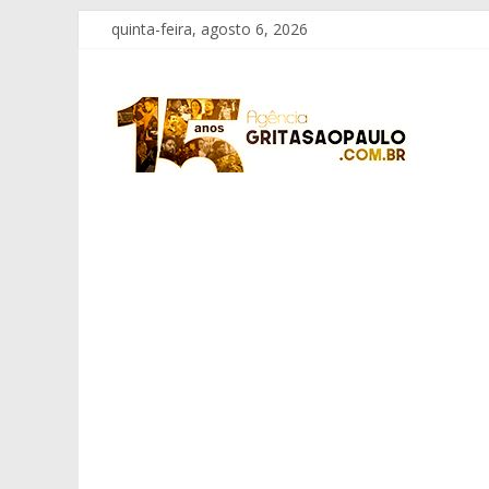
Pular
quinta-feira, agosto 6, 2026
para
o
Grita
conteúdo
São
Paulo
Informação
com
Responsabilidade