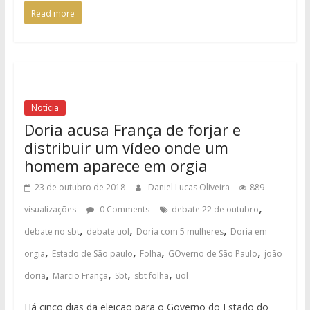
Read more
Notícia
Doria acusa França de forjar e
distribuir um vídeo onde um
homem aparece em orgia
23 de outubro de 2018
Daniel Lucas Oliveira
889
,
visualizações
0 Comments
debate 22 de outubro
,
,
,
debate no sbt
debate uol
Doria com 5 mulheres
Doria em
,
,
,
,
orgia
Estado de São paulo
Folha
GOverno de São Paulo
joão
,
,
,
,
doria
Marcio França
Sbt
sbt folha
uol
Há cinco dias da eleição para o Governo do Estado do