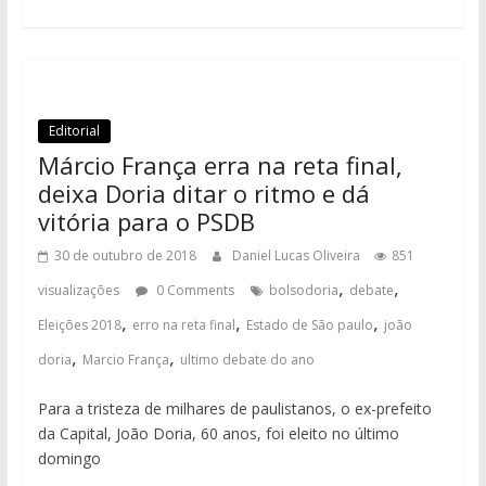
Editorial
Márcio França erra na reta final,
deixa Doria ditar o ritmo e dá
vitória para o PSDB
30 de outubro de 2018
Daniel Lucas Oliveira
851
,
,
visualizações
0 Comments
bolsodoria
debate
,
,
,
Eleições 2018
erro na reta final
Estado de São paulo
joão
,
,
doria
Marcio França
ultimo debate do ano
Para a tristeza de milhares de paulistanos, o ex-prefeito
da Capital, João Doria, 60 anos, foi eleito no último
domingo