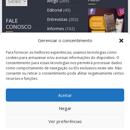
Artigo
(269)
Editorial
(43)
Entrevistas
(202)
FALE
CONOSCO
Informes
(102)
Manchete
(2)
Gerenciar o consentimento
Notícia
(1.244)
Para fornecer as melhores experiências, usamos tecnologias como
cookies para armazenar e/ou acessar informações do dispositivo. O
consentimento para essas tecnologias nos permitirá processar dados
como comportamento de navegação ou IDs exclusivos neste site. Não
consentir ou retirar o consentimento pode afetar negativamente certos
recursos e funções.
Aceitar
Negar
© Copyright 2011-2026
Agência de Comunicação Grita São Paulo
Ver preferências