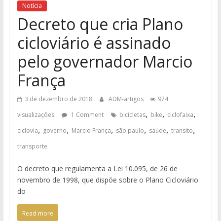
Notícia
Decreto que cria Plano
cicloviário é assinado
pelo governador Marcio
França
3 de dezembro de 2018
ADM-artigos
974
,
,
,
visualizações
1 Comment
bicicletas
bike
ciclofaixa
,
,
,
,
,
,
ciclovia
governo
Marcio França
são paulo
saúde
transito
transporte
O decreto que regulamenta a Lei 10.095, de 26 de
novembro de 1998, que dispõe sobre o Plano Cicloviário
do
Read more