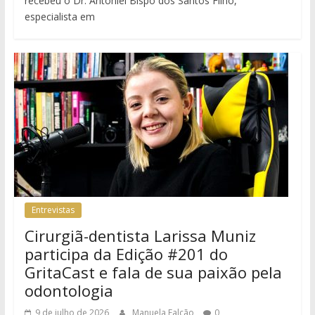
recebeu o Dr. Antoniel Bispo dos Santos Filho,
especialista em
Entrevistas
Cirurgiã-dentista Larissa Muniz
participa da Edição #201 do
GritaCast e fala de sua paixão pela
odontologia
9 de julho de 2026
Manuela Falcão
0