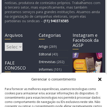
notícias, produtora de conteúdos próprios. Trabalhamos com
o terceiro setor, mais especificamente, mas também
prestamos serviços para grandes instituições. Atuamos ainda
na organização de campanhas eleitorais, sejam elas
partidárias ou sindicais –
(11)
94037.6585
Arquivos
Categorias
Instagram e
Facebook da
AGSP
Arquivos
Artigo
(269)
Editorial
(43)
Entrevistas
(202)
FALE
CONOSCO
Informes
(101)
Manchete
(3)
Gerenciar o consentimento
Notícia
(1.245)
Para fornecer as melhores experiências, usamos tecnologias como
cookies para armazenar e/ou acessar informações do dispositivo. O
consentimento para essas tecnologias nos permitirá processar dados
como comportamento de navegação ou IDs exclusivos neste site. Não
consentir ou retirar o consentimento pode afetar negativamente certos