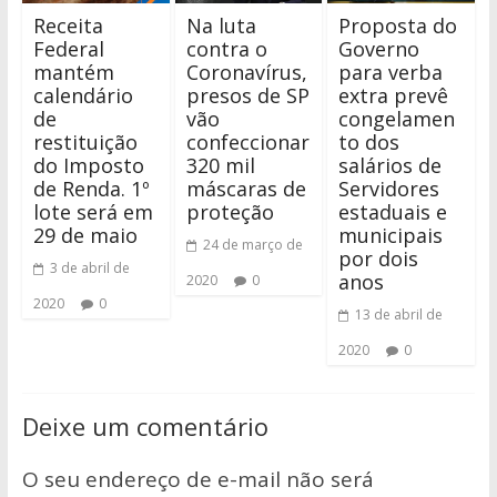
Receita
Na luta
Proposta do
Federal
contra o
Governo
mantém
Coronavírus,
para verba
calendário
presos de SP
extra prevê
de
vão
congelamen
restituição
confeccionar
to dos
do Imposto
320 mil
salários de
de Renda. 1º
máscaras de
Servidores
lote será em
proteção
estaduais e
29 de maio
municipais
24 de março de
por dois
3 de abril de
anos
2020
0
2020
0
13 de abril de
2020
0
Deixe um comentário
O seu endereço de e-mail não será