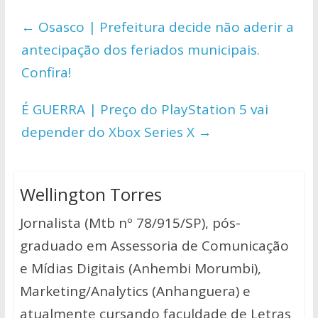
s
b
er
y
e
←
Osasco | Prefeitura decide não aderir a
A
o
Li
antecipação dos feriados municipais.
p
o
n
Confira!
p
k
k
É GUERRA | Preço do PlayStation 5 vai
depender do Xbox Series X
→
Wellington Torres
Jornalista (Mtb nº 78/915/SP), pós-
graduado em Assessoria de Comunicação
e Mídias Digitais (Anhembi Morumbi),
Marketing/Analytics (Anhanguera) e
atualmente cursando faculdade de Letras