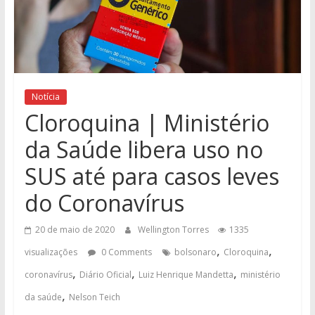
Notícia
Cloroquina | Ministério
da Saúde libera uso no
SUS até para casos leves
do Coronavírus
20 de maio de 2020
Wellington Torres
1335
,
,
visualizações
0 Comments
bolsonaro
Cloroquina
,
,
,
coronavírus
Diário Oficial
Luiz Henrique Mandetta
ministério
,
da saúde
Nelson Teich