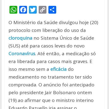
W
F
T
C
S
h
ac
w
o
h
O Ministério da Saúde divulgou hoje (20)
at
e
itt
p
ar
protocolo com liberação do uso da
s
b
er
y
e
cloroquina
no Sistema Único de Saúde
A
o
Li
(SUS) até para casos leves do novo
p
o
n
Coronavírus
. Até então, a medicação só
p
k
k
era liberada para casos mais graves. E
isso mesmo sem a
eficácia
do
medicamento no tratamento ter sido
comprovada. O anúncio foi antecipado
pelo presidente Jair Bolsonaro ontem
(19) ao afirmar que o ministro interino
Eduardo Pazuello iria assinar o