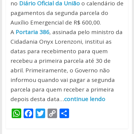
no
Diário Oficial da União
o calendário de
pagamentos da segunda parcela do
Auxílio Emergencial de R$ 600,00.
A
Portaria 386
, assinada pelo ministro da
Cidadania Onyx Lorenzoni, institui as
datas para recebimento para quem
recebeu a primeira parcela até 30 de
abril. Primeiramente, o Governo não
informou quando vai pagar a segunda
parcela para quem receber a primeira
depois desta data…
continue lendo
W
F
T
C
S
h
ac
w
o
h
at
e
itt
p
ar