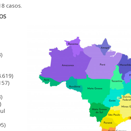
18 casos.
OS
)
4.619)
157)
)
)
ul
95)