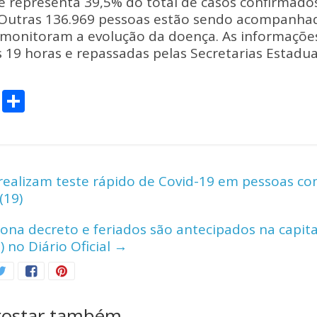
ue representa 39,5% do total de casos confirmad
 Outras 136.969 pessoas estão sendo acompanhad
e monitoram a evolução da doença. As informaçõe
s 19 horas e repassadas pelas Secretarias Estadu
C
S
o
h
p
ar
y
e
ealizam teste rápido de Covid-19 em pessoas co
Li
(19)
n
ona decreto e feriados são antecipados na capital
k
) no Diário Oficial
→
gostar também