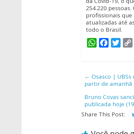
da Covid-19, o q
254.220 pessoas.
profissionais qu
atualizadas até a
todo o Brasil.
W
F
T
h
ac
w
at
e
itt
s
b
er
←
Osasco | UBSs r
A
o
partir de amanhã 
p
o
Bruno Covas sanci
p
k
publicada hoje (19
Share This Post:
Você pode 