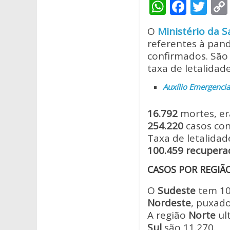
W
F
T
h
ac
w
O
Ministério da 
at
e
itt
referentes à pand
s
b
er
confirmados. São
A
o
taxa de letalida
p
o
Auxílio Emergencial
p
k
16.792
mortes, e
254.220
casos co
Taxa de letalida
100.459 recupera
CASOS POR REGIÃ
O
Sudeste
tem 10
Nordeste
, puxado
A região
Norte
ul
Sul
são 11.270.