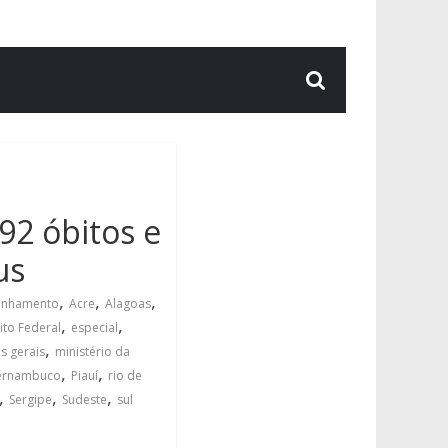
92 óbitos e
us
,
,
,
nhamento
Acre
Alagoas
,
,
rito Federal
especial
,
s gerais
ministério da
,
,
ernambuco
Piauí
rio de
,
,
,
Sergipe
Sudeste
sul