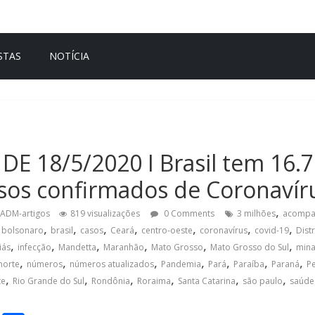
STAS
NOTÍCIA
 18/5/2020 I Brasil tem 16.7
sos confirmados de Coronavír
,
ADM-artigos
819 visualizações
0 Comments
3 milhões
acompa
,
,
,
,
,
,
,
,
bolsonaro
brasil
casos
Ceará
centro-oeste
coronavírus
covid-19
Dist
,
,
,
,
,
,
iás
infecção
Mandetta
Maranhão
Mato Grosso
Mato Grosso do Sul
mina
,
,
,
,
,
,
,
norte
números
números atualizados
Pandemia
Pará
Paraíba
Paraná
P
,
,
,
,
,
,
te
Rio Grande do Sul
Rondônia
Roraima
Santa Catarina
são paulo
saúde