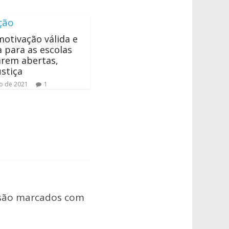
otivação válida e
ca para as escolas
arem abertas,
ustiça
o de 2021
1
 são marcados com