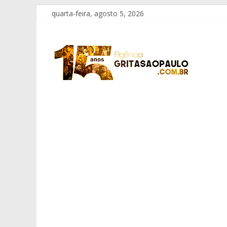
Pular
quarta-feira, agosto 5, 2026
para
o
Grita
conteúdo
São
Paulo
Informação
com
Responsabilidade