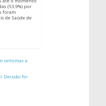
os até o momento:
as (53,9%) por
s foram
ais de Saúde de
m sintomas a
. Decisão foi