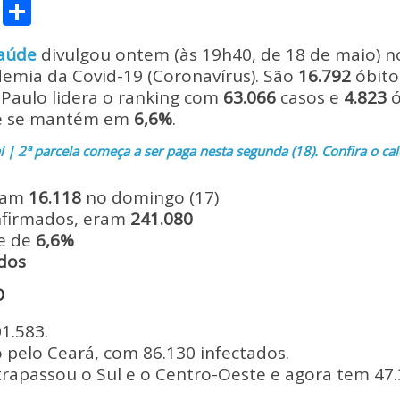
C
S
o
h
Saúde
divulgou ontem (às 19h40, de 18 de maio) 
p
ar
emia da Covid-19 (Coronavírus). São
16.792
óbito
y
e
 Paulo lidera o ranking com
63.066
casos e
4.823
ó
Li
de se mantém em
6,6%
.
n
 | 2ª parcela começa a ser paga nesta segunda (18). Confira o cal
k
ram
16.118
no domingo (17)
nfirmados, eram
241.080
de de
6,6%
dos
O
1.583.
 pelo Ceará, com 86.130 infectados.
trapassou o Sul e o Centro-Oeste e agora tem 47.