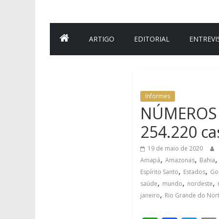
ARTIGO
EDITORIAL
ENTREVI
Informes
NÚMEROS DE
254.220 ca
19 de maio de 2020
,
,
Amapá
Amazonas
Bahia
,
,
Espírito Santo
Estados
Go
,
,
,
saúde
mundo
nordeste
,
janeiro
Rio Grande do Nor