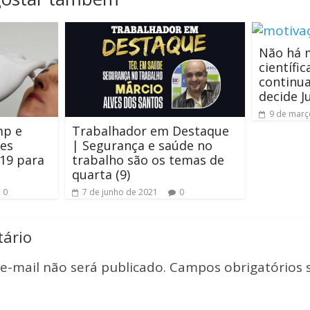
Não há m
científi
continu
decide J
9 de març
mp e
Trabalhador em Destaque
es
| Segurança e saúde no
-19 para
trabalho são os temas de
quarta (9)
0
7 de junho de 2021
0
ário
e-mail não será publicado.
Campos obrigatórios