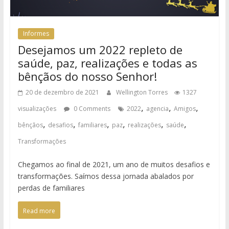
Informes
Desejamos um 2022 repleto de
saúde, paz, realizações e todas as
bênçãos do nosso Senhor!
20 de dezembro de 2021
Wellington Torres
1327
,
,
,
visualizações
0 Comments
2022
agencia
Amigos
,
,
,
,
,
,
bênçãos
desafios
familiares
paz
realizações
saúde
Transformações
Chegamos ao final de 2021, um ano de muitos desafios e
transformações. Saímos dessa jornada abalados por
perdas de familiares
Read more