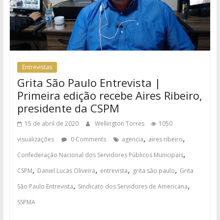
Entrevistas
Grita São Paulo Entrevista |
Primeira edição recebe Aires Ribeiro,
presidente da CSPM
15 de abril de 2020
Wellington Torres
1050
,
,
visualizações
0 Comments
agencia
aires ribeiro
,
Confederação Nacional dos Servidores Públicos Municipais
,
,
,
,
CSPM
Daniel Lucas Oliveira
entrevista
grita são paulo
Grita
,
,
São Paulo Entrevista
Sindicato dos Servidores de Americana
SSPMA