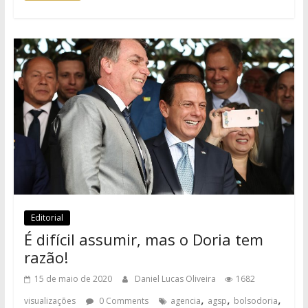
Editorial
É difícil assumir, mas o Doria tem
razão!
15 de maio de 2020
Daniel Lucas Oliveira
1682
,
,
,
visualizações
0 Comments
agencia
agsp
bolsodoria