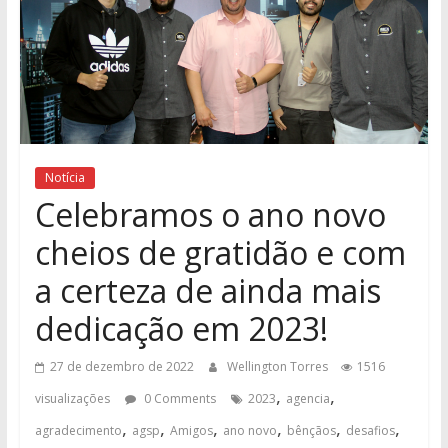
Notícia
Celebramos o ano novo
cheios de gratidão e com
a certeza de ainda mais
dedicação em 2023!
27 de dezembro de 2022
Wellington Torres
1516
,
,
visualizações
0 Comments
2023
agencia
,
,
,
,
,
,
agradecimento
agsp
Amigos
ano novo
bênçãos
desafios