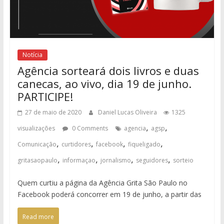
Notícia
Agência sorteará dois livros e duas
canecas, ao vivo, dia 19 de junho.
PARTICIPE!
27 de maio de 2020
Daniel Lucas Oliveira
1325
,
,
visualizações
0 Comments
agencia
agsp
,
,
,
,
Comunicação
curtidores
facebook
fiqueligado
,
,
,
,
gritasaopaulo
informaçao
jornalismo
seguidores
sorteio
Quem curtiu a página da Agência Grita São Paulo no
Facebook poderá concorrer em 19 de junho, a partir das
Read more