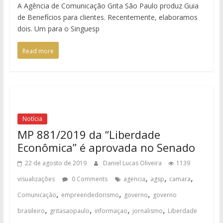
A Agência de Comunicação Grita São Paulo produz Guia
de Benefícios para clientes. Recentemente, elaboramos
dois. Um para o Singuesp
Read more
Notícia
MP 881/2019 da “Liberdade
Econômica” é aprovada no Senado
22 de agosto de 2019
Daniel Lucas Oliveira
1139
,
,
,
visualizações
0 Comments
agencia
agsp
camara
,
,
,
Comunicação
empreendedorismo
governo
governo
,
,
,
,
brasileiro
gritasaopaulo
informaçao
jornalismo
Liberdade