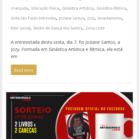
,
,
,
,
criançada
Educação Física
Ginástica Artística
Ginástica Rítmica
,
,
,
,
Grita São Paulo Entrevista
Joziane Santos
Jozy
levantamento
,
,
líder social
Stúdio de Dança Any Santos
Zona Leste
A entrevistada desta sexta, dia 7, foi Joziane Santos, a
Jozy. Formada em Ginástica Artística e Rítmica, ela está
em
Read more