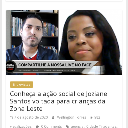
Entrevistas
Conheça a ação social de Joziane
Santos voltada para crianças da
Zona Leste
7 de agosto de 2020
Wellington Torres
982
,
,
visualizações
0 Comments
agencia
Cidade Tiradentes