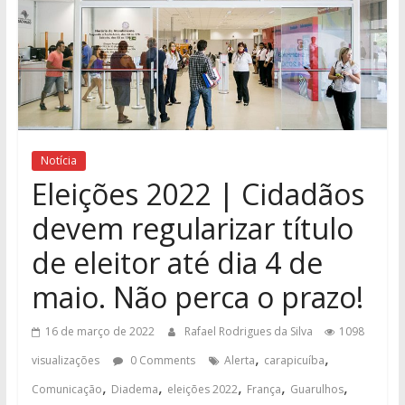
Notícia
Eleições 2022 | Cidadãos
devem regularizar título
de eleitor até dia 4 de
maio. Não perca o prazo!
16 de março de 2022
Rafael Rodrigues da Silva
1098
,
,
visualizações
0 Comments
Alerta
carapicuíba
,
,
,
,
,
Comunicação
Diadema
eleições 2022
França
Guarulhos