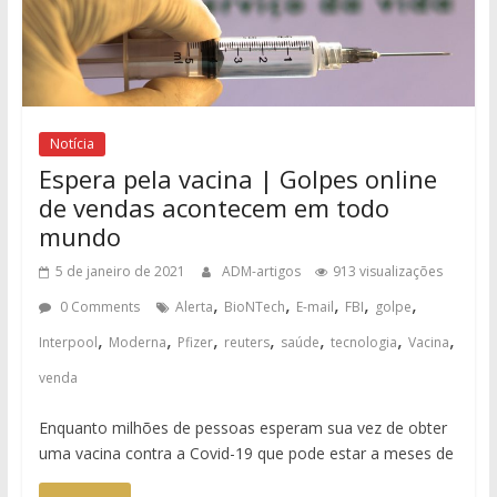
Notícia
Espera pela vacina | Golpes online
de vendas acontecem em todo
mundo
5 de janeiro de 2021
ADM-artigos
913 visualizações
,
,
,
,
,
0 Comments
Alerta
BioNTech
E-mail
FBI
golpe
,
,
,
,
,
,
,
Interpool
Moderna
Pfizer
reuters
saúde
tecnologia
Vacina
venda
Enquanto milhões de pessoas esperam sua vez de obter
uma vacina contra a Covid-19 que pode estar a meses de