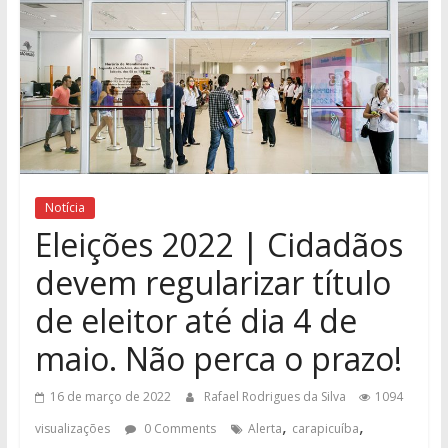
Notícia
Eleições 2022 | Cidadãos
devem regularizar título
de eleitor até dia 4 de
maio. Não perca o prazo!
16 de março de 2022
Rafael Rodrigues da Silva
1094
,
,
visualizações
0 Comments
Alerta
carapicuíba