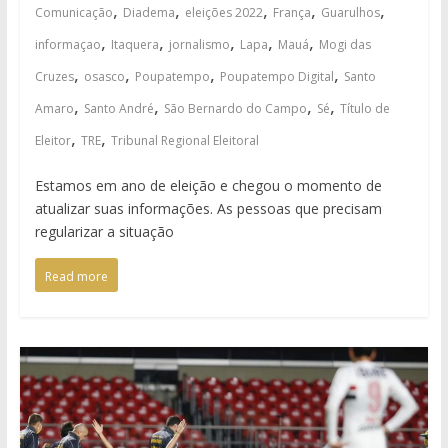
,
,
,
,
,
Comunicação
Diadema
eleições 2022
França
Guarulhos
,
,
,
,
,
informaçao
Itaquera
jornalismo
Lapa
Mauá
Mogi das
,
,
,
,
Cruzes
osasco
Poupatempo
Poupatempo Digital
Santo
,
,
,
,
Amaro
Santo André
São Bernardo do Campo
Sé
Título de
,
,
Eleitor
TRE
Tribunal Regional Eleitoral
Estamos em ano de eleição e chegou o momento de
atualizar suas informações. As pessoas que precisam
regularizar a situação
Read more