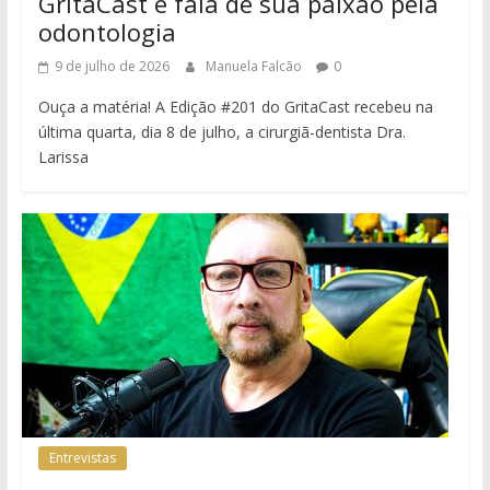
GritaCast e fala de sua paixão pela
odontologia
9 de julho de 2026
Manuela Falcão
0
Ouça a matéria! A Edição #201 do GritaCast recebeu na
última quarta, dia 8 de julho, a cirurgiã-dentista Dra.
Larissa
Entrevistas