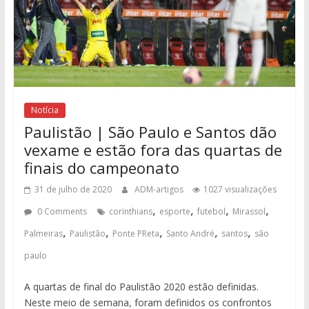
Notícia
Paulistão | São Paulo e Santos dão
vexame e estão fora das quartas de
finais do campeonato
31 de julho de 2020
ADM-artigos
1027 visualizações
,
,
,
,
0 Comments
corinthians
esporte
futebol
Mirassol
,
,
,
,
,
Palmeiras
Paulistão
Ponte PReta
Santo André
santos
são
paulo
A quartas de final do Paulistão 2020 estão definidas.
Neste meio de semana, foram definidos os confrontos