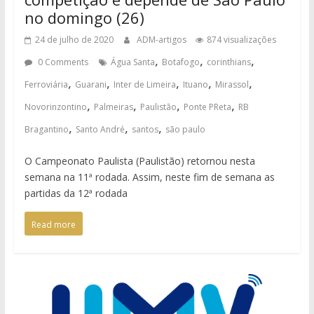
no domingo (26)
24 de julho de 2020
ADM-artigos
874 visualizações
,
,
,
0 Comments
Água Santa
Botafogo
corinthians
,
,
,
,
,
Ferroviária
Guarani
Inter de Limeira
Ituano
Mirassol
,
,
,
,
Novorinzontino
Palmeiras
Paulistão
Ponte PReta
RB
,
,
,
Bragantino
Santo André
santos
são paulo
O Campeonato Paulista (Paulistão) retornou nesta
semana na 11ª rodada. Assim, neste fim de semana as
partidas da 12ª rodada
Read more