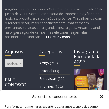
A Agência de Comunicação Grita São Paulo existe desde 1º de
junho de 2011. Somos assessoria de imprensa e agência de
notícias, produtora de conteúdos próprios. Trabalhamos com
o terceiro setor, mais especificamente, mas também
prestamos serviços para grandes instituições. Atuamos ainda
na organização de campanhas eleitorais, sejam elas
partidárias ou sindicais –
(11)
94037.6585
Arquivos
Categorias
Instagram e
Facebook da
AGSP
Arquivos
Artigo
(269)
Editorial
(43)
Entrevistas
(202)
FALE
CONOSCO
Informes
(102)
Manchete
(2)
Gerenciar o consentimento
Notícia
(1.244)
Para fornecer as melhores experiências, usamos tecnologias como