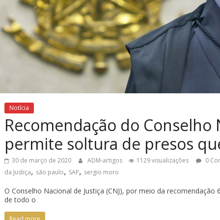
Notícia
Recomendação do Conselho Na
permite soltura de presos qu
30 de março de 2020
ADM-artigos
1129 visualizações
0 Co
,
,
,
da Justiça
são paulo
SAP
sergio moro
O Conselho Nacional de Justiça (CNJ), por meio da recomendação 6
de todo o
Read more