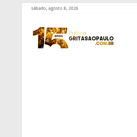
Pular
sábado, agosto 8, 2026
para
o
Grita
conteúdo
São
Paulo
Informação
com
Responsabilidade