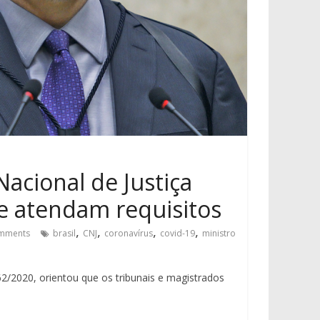
cional de Justiça
e atendam requisitos
,
,
,
,
mments
brasil
CNJ
coronavírus
covid-19
ministro
2/2020, orientou que os tribunais e magistrados