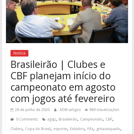
Notícia
Brasileirão | Clubes e
CBF planejam início do
campeonato em agosto
com jogos até fevereiro
26 de junho de 2020
ADM-artigos
889 visualizações
,
,
,
,
0 Comments
agsp
Brasileirão
Campeonato
CBF
,
,
,
,
,
,
Clubes
Copa do Brasil
esporte
Estádios
Fifa
gritasaopaulo