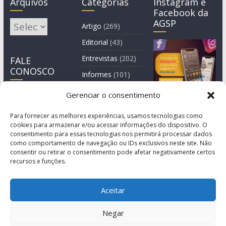
Arquivos
Categorias
Instagram e
Facebook da
AGSP
Arquivos
Artigo
(269)
Editorial
(43)
Entrevistas
(202)
FALE
CONOSCO
Informes
(101)
Manchete
(3)
Gerenciar o consentimento
Notícia
(1.245)
Para fornecer as melhores experiências, usamos tecnologias como
cookies para armazenar e/ou acessar informações do dispositivo. O
consentimento para essas tecnologias nos permitirá processar dados
como comportamento de navegação ou IDs exclusivos neste site. Não
consentir ou retirar o consentimento pode afetar negativamente certos
recursos e funções.
Aceitar
Negar
© Copyright 2011-2026